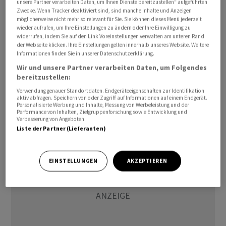
unsere Partner verarbeiten Daten, um Ihnen Dienste bereitzustellen“ aufgeführten
rechnen mit einer geringfügigen Aufhellung. In den
Zwecke. Wenn Tracker deaktiviert sind, sind manche Inhalte und Anzeigen
möglicherweise nicht mehr so relevant für Sie. Sie können dieses Menü jederzeit
vergangenen Monaten hat sich die
wieder aufrufen, um Ihre Einstellungen zu ändern oder Ihre Einwilligung zu
Unternehmensstimmung Zug um Zug aufgehellt.
widerrufen, indem Sie auf den Link Voreinstellungen verwalten am unteren Rand
der Webseite klicken. Ihre Einstellungen gelten innerhalb unseres Website. Weitere
Ausschlaggebend war vor allem die abklingende
Informationen finden Sie in unserer Datenschutzerklärung.
Energiekrise.
Wir und unsere Partner verarbeiten Daten, um Folgendes
bereitzustellen:
bgf/mis/pre
Verwendung genauer Standortdaten. Endgeräteeigenschaften zur Identifikation
aktiv abfragen. Speichern von oder Zugriff auf Informationen auf einem Endgerät.
Personalisierte Werbung und Inhalte, Messung von Werbeleistung und der
(AWP)
Performance von Inhalten, Zielgruppenforschung sowie Entwicklung und
Verbesserung von Angeboten.
Liste der Partner (Lieferanten)
EINSTELLUNGEN
AKZEPTIEREN