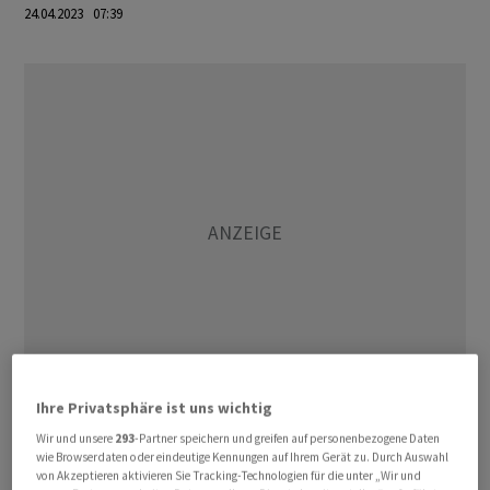
24.04.2023 07:39
Ihre Privatsphäre ist uns wichtig
Zum Wochenstart richten sich die Blicke an den
Wir und unsere
293
-Partner speichern und greifen auf personenbezogene Daten
Finanzmärkten nach München. Dort veröffentlicht das
wie Browserdaten oder eindeutige Kennungen auf Ihrem Gerät zu. Durch Auswahl
von Akzeptieren aktivieren Sie Tracking-Technologien für die unter „Wir und
Ifo-Institut sein monatliches Geschäftsklima. Analysten