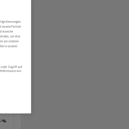
utige Kennungen
d unsere Partner
ind manche
ufrufen, um Ihre
ten am unteren
Sie in unserer
oder Zugriff auf
 Performance von
/-%