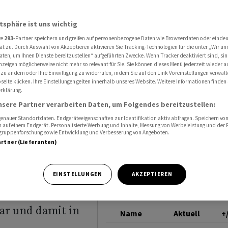
8 US-Dollar - EUR/CHF erneut auf Weg zur Parität
EUR/USD
atsphäre ist uns wichtig
re
293
-Partner speichern und greifen auf personenbezogene Daten wie Browserdaten oder einde
il über
ät zu. Durch Auswahl von Akzeptieren aktivieren Sie Tracking-Technologien für die unter „Wir un
aten, um Ihnen Dienste bereitzustellen“ aufgeführten Zwecke. Wenn Tracker deaktiviert sind, s
nzeigen möglicherweise nicht mehr so relevant für Sie. Sie können dieses Menü jederzeit wieder a
EUR/CHF
 zu ändern oder Ihre Einwilligung zu widerrufen, indem Sie auf den Link Voreinstellungen verwal
eite klicken. Ihre Einstellungen gelten innerhalb unseres Website. Weitere Informationen finden 
rklärung.
 Parität
nsere Partner verarbeiten Daten, um Folgendes bereitzustellen:
nauer Standortdaten. Endgeräteeigenschaften zur Identifikation aktiv abfragen. Speichern von 
 auf einem Endgerät. Personalisierte Werbung und Inhalte, Messung von Werbeleistung und der
elgruppenforschung sowie Entwicklung und Verbesserung von Angeboten.
artner (Lieferanten)
EINSTELLUNGEN
AKZEPTIEREN
l über der Marke
ttag kostet die
ar und damit in
Name
Aktuell
+