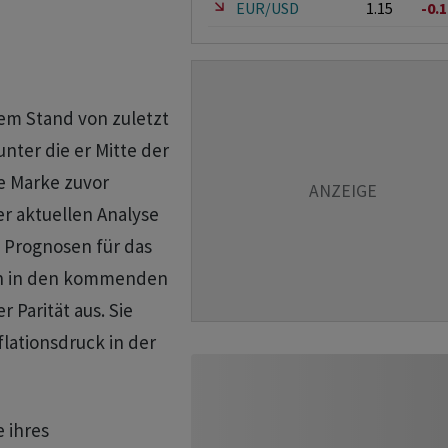
EUR/USD
1.15
-0.
em Stand von zuletzt
unter die er Mitte der
e Marke zuvor
er aktuellen Analyse
 Prognosen für das
en in den kommenden
Parität aus. Sie
lationsdruck in der
 ihres