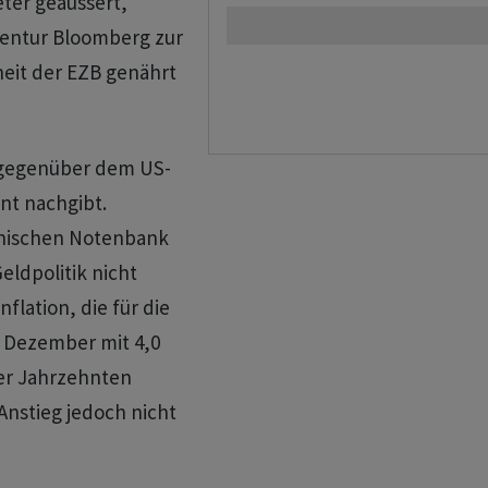
ter geäussert,
gentur Bloomberg zur
eit der EZB genährt
r gegenüber dem US-
nt nachgibt.
panischen Notenbank
eldpolitik nicht
nflation, die für die
m Dezember mit 4,0
ier Jahrzehnten
Anstieg jedoch nicht