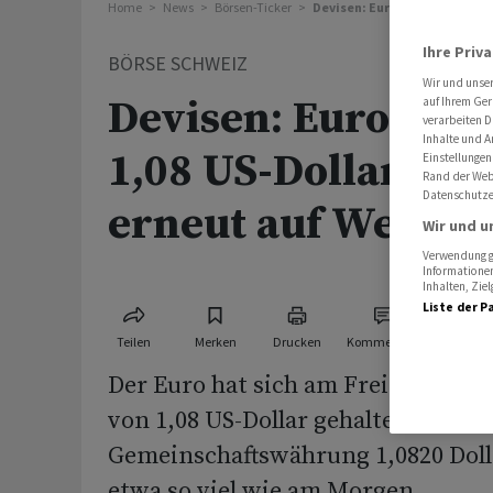
Home
News
Börsen-Ticker
Devisen: Euro stabil über 1,0
Ihre Priv
BÖRSE SCHWEIZ
Wir und unse
Devisen: Euro stab
auf Ihrem Ger
verarbeiten D
Inhalte und A
1,08 US-Dollar - 
Einstellungen
Rand der Webs
Datenschutze
erneut auf Weg zur
Wir und u
Verwendung ge
Informationen
Inhalten, Zi
Liste der P
Teilen
Merken
Drucken
Kommentare
Der Euro hat sich am Freitag stabi
von 1,08 US-Dollar gehalten. Am Mi
Gemeinschaftswährung 1,0820 Doll
etwa so viel wie am Morgen.