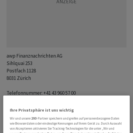
awp Finanznachrichten AG 

Sihlquai 253

Postfach 1128

8031 Zürich

Telefonnummer: +41 43 960 57 00

Fax-Nummer: +41 43 960 57 01 

E-mail: redakt@awp.ch

Ihre Privatsphäre ist uns wichtig
Internet: www.awp.ch

Wir und unsere
293
-Partner speichern und greifen auf personenbezogene Daten
Twitter: @awp_de und @awp_fr

wie Browserdaten oder eindeutige Kennungen auf Ihrem Gerät zu. Durch Auswahl
von Akzeptieren aktivieren Sie Tracking-Technologien für die unter „Wir und