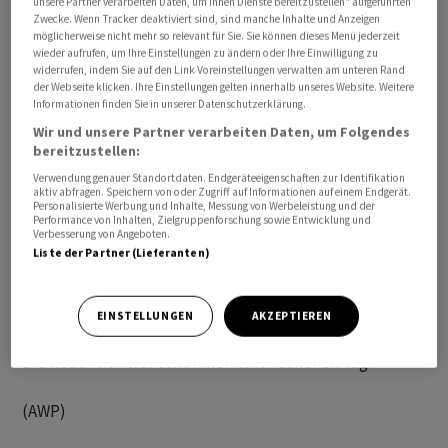
unsere Partner verarbeiten Daten, um Ihnen Dienste bereitzustellen“ aufgeführten
Geschäftsführung: Christoph Gaberthüel

Zwecke. Wenn Tracker deaktiviert sind, sind manche Inhalte und Anzeigen
möglicherweise nicht mehr so relevant für Sie. Sie können dieses Menü jederzeit
wieder aufrufen, um Ihre Einstellungen zu ändern oder Ihre Einwilligung zu
Alle angegebenen Zeiten beziehen sich auf MESZ.
widerrufen, indem Sie auf den Link Voreinstellungen verwalten am unteren Rand
der Webseite klicken. Ihre Einstellungen gelten innerhalb unseres Website. Weitere
Informationen finden Sie in unserer Datenschutzerklärung.
Die internationalen Nachrichten "awp international"
Wir und unsere Partner verarbeiten Daten, um Folgendes
stammen von unserer Partneragentur dpa-AFX
bereitzustellen:
Wirtschaftsnachrichten GmbH, Frankfurt am Main.
Verwendung genauer Standortdaten. Endgeräteeigenschaften zur Identifikation
aktiv abfragen. Speichern von oder Zugriff auf Informationen auf einem Endgerät.
Personalisierte Werbung und Inhalte, Messung von Werbeleistung und der
Alle Meldungen werden mit journalistischer Sorgfalt
Performance von Inhalten, Zielgruppenforschung sowie Entwicklung und
Verbesserung von Angeboten.
erarbeitet. Für Verzögerungen, Irrtümer, Fehler und
Liste der Partner (Lieferanten)
Unterlassungen wird jedoch keine Haftung
übernommen. Kopien, Nachdrucke oder sonstige
Vervielfältigungen bedürfen der Genehmigung von AWP.
EINSTELLUNGEN
AKZEPTIEREN
Die Redaktion wünscht Ihnen einen schönen Tag!
(AWP)