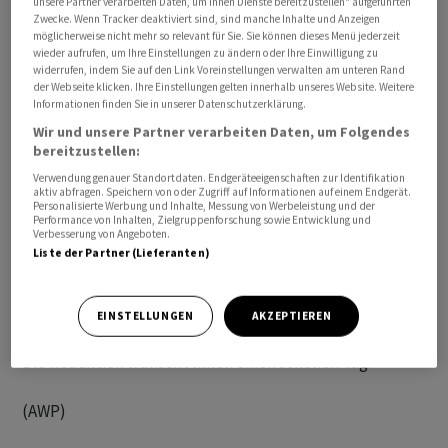
unsere Partner verarbeiten Daten, um Ihnen Dienste bereitzustellen“ aufgeführten
Geschäftsführung: Christoph Gaberthüel

Zwecke. Wenn Tracker deaktiviert sind, sind manche Inhalte und Anzeigen
möglicherweise nicht mehr so relevant für Sie. Sie können dieses Menü jederzeit
wieder aufrufen, um Ihre Einstellungen zu ändern oder Ihre Einwilligung zu
Alle angegebenen Zeiten beziehen sich auf MESZ.
widerrufen, indem Sie auf den Link Voreinstellungen verwalten am unteren Rand
der Webseite klicken. Ihre Einstellungen gelten innerhalb unseres Website. Weitere
Informationen finden Sie in unserer Datenschutzerklärung.
Die internationalen Nachrichten "awp international"
Wir und unsere Partner verarbeiten Daten, um Folgendes
stammen von unserer Partneragentur dpa-AFX
bereitzustellen:
Wirtschaftsnachrichten GmbH, Frankfurt am Main.
Verwendung genauer Standortdaten. Endgeräteeigenschaften zur Identifikation
aktiv abfragen. Speichern von oder Zugriff auf Informationen auf einem Endgerät.
Personalisierte Werbung und Inhalte, Messung von Werbeleistung und der
Alle Meldungen werden mit journalistischer Sorgfalt
Performance von Inhalten, Zielgruppenforschung sowie Entwicklung und
Verbesserung von Angeboten.
erarbeitet. Für Verzögerungen, Irrtümer, Fehler und
Liste der Partner (Lieferanten)
Unterlassungen wird jedoch keine Haftung
übernommen. Kopien, Nachdrucke oder sonstige
Vervielfältigungen bedürfen der Genehmigung von AWP.
EINSTELLUNGEN
AKZEPTIEREN
Die Redaktion wünscht Ihnen einen schönen Tag!
(AWP)