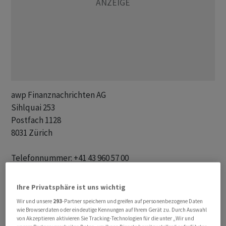
awp Finanznachrichten AG 

Sihlquai 253

Postfach 1128

8031 Zürich

Telefonnummer: +41 43 960 57 00

Fax-Nummer: +41 43 960 57 01 

E-mail: redakt@awp.ch

Ihre Privatsphäre ist uns wichtig
Internet: www.awp.ch

Wir und unsere
293
-Partner speichern und greifen auf personenbezogene Daten
Twitter: @awp_de und @awp_fr

wie Browserdaten oder eindeutige Kennungen auf Ihrem Gerät zu. Durch Auswahl
von Akzeptieren aktivieren Sie Tracking-Technologien für die unter „Wir und