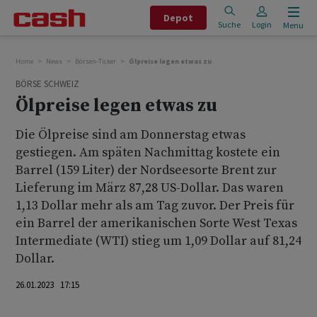
Depot
Suche
Login
Menu
Home
News
Börsen-Ticker
Ölpreise legen etwas zu
BÖRSE SCHWEIZ
Ölpreise legen etwas zu
Die Ölpreise sind am Donnerstag etwas
gestiegen. Am späten Nachmittag kostete ein
Barrel (159 Liter) der Nordseesorte Brent zur
Lieferung im März 87,28 US-Dollar. Das waren
1,13 Dollar mehr als am Tag zuvor. Der Preis für
ein Barrel der amerikanischen Sorte West Texas
Intermediate (WTI) stieg um 1,09 Dollar auf 81,24
Dollar.
26.01.2023 17:15