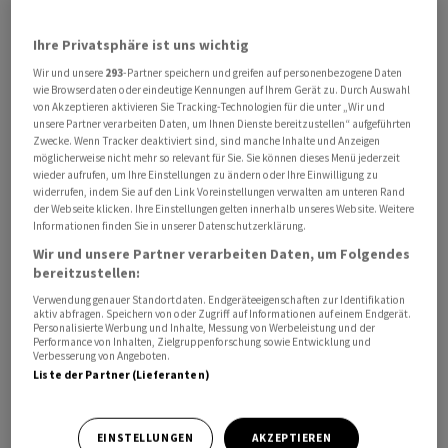
2021 war Chinas Wirtschaft noch um 8,4 Prozent
gewachsen. Ökonomen hatten im Vorfeld mit einem
Ihre Privatsphäre ist uns wichtig
noch schwächeren Wachstum gerechnet. So
Wir und unsere
293
-Partner speichern und greifen auf personenbezogene Daten
wie Browserdaten oder eindeutige Kennungen auf Ihrem Gerät zu. Durch Auswahl
prognostizierte die Weltbank ein Jahreswachstum von
von Akzeptieren aktivieren Sie Tracking-Technologien für die unter „Wir und
lediglich 2,7 Prozent für die chinesische Wirtschaft.
unsere Partner verarbeiten Daten, um Ihnen Dienste bereitzustellen“ aufgeführten
Zwecke. Wenn Tracker deaktiviert sind, sind manche Inhalte und Anzeigen
möglicherweise nicht mehr so relevant für Sie. Sie können dieses Menü jederzeit
Besonders die strikte Null-Covid-Strategie mit
wieder aufrufen, um Ihre Einstellungen zu ändern oder Ihre Einwilligung zu
Lockdowns und anderen Beschränkungen bremste im
widerrufen, indem Sie auf den Link Voreinstellungen verwalten am unteren Rand
der Webseite klicken. Ihre Einstellungen gelten innerhalb unseres Website. Weitere
abgelaufenen Jahr die chinesische Wirtschaft, die aber
Informationen finden Sie in unserer Datenschutzerklärung.
auch unter einer schweren Immobilienkrise, hoher
Wir und unsere Partner verarbeiten Daten, um Folgendes
Verschuldung und schwacher heimischer Nachfrage
bereitzustellen:
leidet. Am 7. Dezember vollzog die Führung in Peking
Verwendung genauer Standortdaten. Endgeräteeigenschaften zur Identifikation
aktiv abfragen. Speichern von oder Zugriff auf Informationen auf einem Endgerät.
eine abrupte Kehrtwende und schaffte nach gut drei
Personalisierte Werbung und Inhalte, Messung von Werbeleistung und der
Jahren die meisten Corona-Massnahmen ab. Doch
Performance von Inhalten, Zielgruppenforschung sowie Entwicklung und
Verbesserung von Angeboten.
breitet sich das Coronavirus seitdem rasant im Land aus,
Liste der Partner (Lieferanten)
was sich nun ebenfalls negativ auf die
Wirtschaftstätigkeit auswirkt.
EINSTELLUNGEN
AKZEPTIEREN