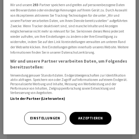
Im September hatten die Exporte noch klar
Wir und unsere
293
-Partner speichern und greifen auf personenbezogene Daten
wie Browserdaten oder eindeutige Kennungen auf Ihrem Gerät zu. Durch Auswahl
zugenommen. Und für das gesamte dritte Quartal war
von Akzeptieren aktivieren Sie Tracking-Technologien für die unter „Wir und
ein Allzeithoch vermeldet worden. Das BAZG sieht den
unsere Partner verarbeiten Daten, um Ihnen Dienste bereitzustellen“ aufgeführten
Zwecke. Wenn Tracker deaktiviert sind, sind manche Inhalte und Anzeigen
aktuellen Rückgang aber nicht als Trendwende: Der
möglicherweise nicht mehr so relevant für Sie. Sie können dieses Menü jederzeit
positive Trend sei noch intakt, heisst es im
wieder aufrufen, um Ihre Einstellungen zu ändern oder Ihre Einwilligung zu
widerrufen, indem Sie auf den Link Voreinstellungen verwalten am unteren Rand
Communiqué.
der Webseite klicken. Ihre Einstellungen gelten innerhalb unseres Website. Weitere
Informationen finden Sie in unserer Datenschutzerklärung.
Chemie-Pharma stabil
Wir und unsere Partner verarbeiten Daten, um Folgendes
bereitzustellen:
Mehr als die Hälfte der Warengruppen wies laut den
Verwendung genauer Standortdaten. Endgeräteeigenschaften zur Identifikation
aktiv abfragen. Speichern von oder Zugriff auf Informationen auf einem Endgerät.
Angaben im Oktober ein Negativzeichen auf. Besonders
Personalisierte Werbung und Inhalte, Messung von Werbeleistung und der
Performance von Inhalten, Zielgruppenforschung sowie Entwicklung und
ausgeprägt war es bei den Uhren (-4,3%), Maschinen
Verbesserung von Angeboten.
und Elektronik (-2,8%) sowie den Metallen (-2,7%). Die
Liste der Partner (Lieferanten)
Exporte von chemisch-pharmazeutischen Produkten,
welche rund die Hälfte der gesamten Ausfuhren
EINSTELLUNGEN
AKZEPTIEREN
ausmachen, stagnierten.