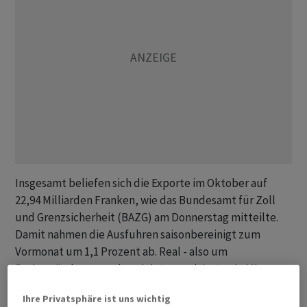
Insgesamt beliefen sich die Exporte im Oktober auf
22,94 Milliarden Franken, wie das Bundesamt für Zoll
und Grenzsicherheit (BAZG) am Donnerstag mitteilte.
Damit nahmen die Ausfuhren saisonbereinigt zum
Vormonat um 1,1 Prozent ab. Real - also um
Preisveränderungen bereinigt - resultierte ein Minus
von 1,8 Prozent.
Ihre Privatsphäre ist uns wichtig