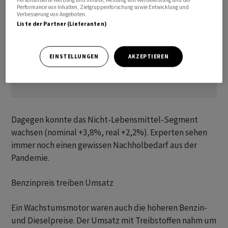
Personalisierte Werbung und Inhalte, Messung von Werbeleistung und der
Performance von Inhalten, Zielgruppenforschung sowie Entwicklung und
Verbesserung von Angeboten.
Liste der Partner (Lieferanten)
EINSTELLUNGEN
AKZEPTIEREN
Dagegen konnte das Nicht-Lebensmittel-Segment
wachsen (nominal +3,8%, real +2,2%). Experten sehen
immer noch einen gewissen Nachholbedarf aus der
Pandemie.
Benzinpreis treiben Umsatz
Ein Wachstumsmotor waren auch die höheren Benzin-
und Dieselpreise. Der Umsatz mit Treibstoffen nahm um