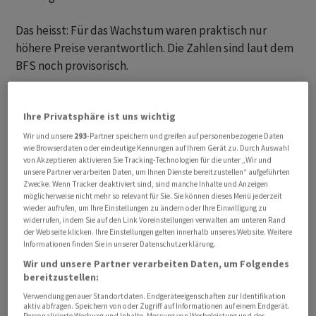
Das heisst: Für das Wachstum waren praktisch nur
höhere Preise verantwortlich. Die Zahlen sind laut dem
BFS noch provisorisch.
Rückläufig war insbesondere der Verkauf von
Lebensmitteln, der nominal um 2,4 Prozent weniger
Ihre Privatsphäre ist uns wichtig
Umsatz brachte. Teuerungsbereinigt wurden gar 3,9
Wir und unsere
293
-Partner speichern und greifen auf personenbezogene Daten
wie Browserdaten oder eindeutige Kennungen auf Ihrem Gerät zu. Durch Auswahl
Prozent weniger Lebensmittel verkauft. Die
von Akzeptieren aktivieren Sie Tracking-Technologien für die unter „Wir und
Nahrungsmittelverkäufe hatten in der Pandemie stark
unsere Partner verarbeiten Daten, um Ihnen Dienste bereitzustellen“ aufgeführten
Zwecke. Wenn Tracker deaktiviert sind, sind manche Inhalte und Anzeigen
zugelegt, weil die Menschen selber gekocht hatten, als
möglicherweise nicht mehr so relevant für Sie. Sie können dieses Menü jederzeit
die Restaurants während der Lockdowns geschlossen
wieder aufrufen, um Ihre Einstellungen zu ändern oder Ihre Einwilligung zu
widerrufen, indem Sie auf den Link Voreinstellungen verwalten am unteren Rand
waren. Mit dem Ende der Coronabeschränkungen gehen
der Webseite klicken. Ihre Einstellungen gelten innerhalb unseres Website. Weitere
die Leute wieder vermehrt auswärts speisen.
Informationen finden Sie in unserer Datenschutzerklärung.
Wir und unsere Partner verarbeiten Daten, um Folgendes
bereitzustellen:
Verwendung genauer Standortdaten. Endgeräteeigenschaften zur Identifikation
aktiv abfragen. Speichern von oder Zugriff auf Informationen auf einem Endgerät.