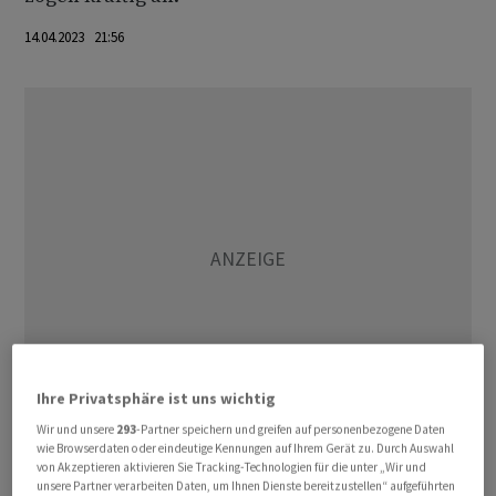
14.04.2023 21:56
Ihre Privatsphäre ist uns wichtig
Wir und unsere
293
-Partner speichern und greifen auf personenbezogene Daten
wie Browserdaten oder eindeutige Kennungen auf Ihrem Gerät zu. Durch Auswahl
Die Inflationsrate in Argentinien ist eine der höchsten
von Akzeptieren aktivieren Sie Tracking-Technologien für die unter „Wir und
der Welt. Um das Haushaltsdefizit zu finanzieren,
unsere Partner verarbeiten Daten, um Ihnen Dienste bereitzustellen“ aufgeführten