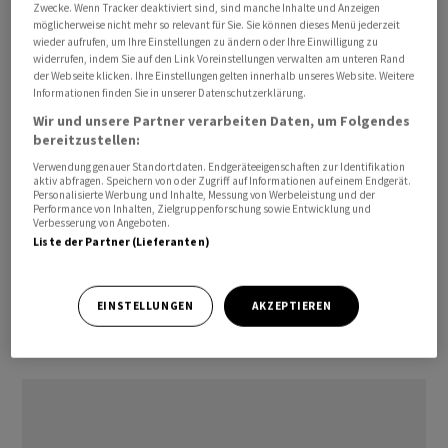
Zwecke. Wenn Tracker deaktiviert sind, sind manche Inhalte und Anzeigen
druckt die Zentralbank ständig frisches Geld. Die
möglicherweise nicht mehr so relevant für Sie. Sie können dieses Menü jederzeit
zweitgrösste Volkswirtschaft Südamerikas leidet unter
wieder aufrufen, um Ihre Einstellungen zu ändern oder Ihre Einwilligung zu
widerrufen, indem Sie auf den Link Voreinstellungen verwalten am unteren Rand
einem aufgeblähten Staatsapparat, geringer
der Webseite klicken. Ihre Einstellungen gelten innerhalb unseres Website. Weitere
Produktivität der Industrie und einer grossen
Informationen finden Sie in unserer Datenschutzerklärung.
Schattenwirtschaft, die dem Staat viele
Wir und unsere Partner verarbeiten Daten, um Folgendes
bereitzustellen:
Steuereinnahmen entzieht.
Verwendung genauer Standortdaten. Endgeräteeigenschaften zur Identifikation
aktiv abfragen. Speichern von oder Zugriff auf Informationen auf einem Endgerät.
Die Landeswährung Peso wertet gegenüber dem US-
Personalisierte Werbung und Inhalte, Messung von Werbeleistung und der
Performance von Inhalten, Zielgruppenforschung sowie Entwicklung und
Dollar immer weiter ab, der Schuldenberg wächst
Verbesserung von Angeboten.
ständig. Zusätzlich befeuert wurde die Inflation vom
Liste der Partner (Lieferanten)
Krieg in der Ukraine und Störungen in den
Lieferketten./dde/DP/he
EINSTELLUNGEN
AKZEPTIEREN
(AWP)