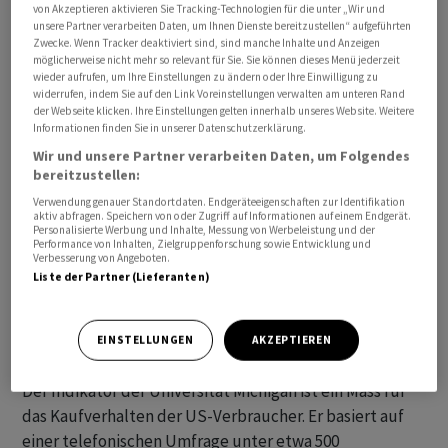
von Akzeptieren aktivieren Sie Tracking-Technologien für die unter „Wir und
Erwartungen als auch die aktuelle Lage.
unsere Partner verarbeiten Daten, um Ihnen Dienste bereitzustellen“ aufgeführten
Zwecke. Wenn Tracker deaktiviert sind, sind manche Inhalte und Anzeigen
möglicherweise nicht mehr so relevant für Sie. Sie können dieses Menü jederzeit
Zudem sind die kurzfristigen Inflationserwartungen der
wieder aufrufen, um Ihre Einstellungen zu ändern oder Ihre Einwilligung zu
Verbraucher merklich gesunken. Auf Sicht von einem
widerrufen, indem Sie auf den Link Voreinstellungen verwalten am unteren Rand
der Webseite klicken. Ihre Einstellungen gelten innerhalb unseres Website. Weitere
Jahr sehen sie eine Inflationsrate von revidierten 3,9
Informationen finden Sie in unserer Datenschutzerklärung.
Prozent. Dies ist der niedrigste Wert seit April 2021. In
Wir und unsere Partner verarbeiten Daten, um Folgendes
einer ersten Schätzung waren noch 4,0 Prozent
bereitzustellen:
ermittelt worden. Im Vormonat hatte dieser Wert noch
Verwendung genauer Standortdaten. Endgeräteeigenschaften zur Identifikation
bei 4,4 Prozent gelegen.
aktiv abfragen. Speichern von oder Zugriff auf Informationen auf einem Endgerät.
Personalisierte Werbung und Inhalte, Messung von Werbeleistung und der
Performance von Inhalten, Zielgruppenforschung sowie Entwicklung und
Verbesserung von Angeboten.
Auf Sicht von fünf bis zehn Jahren erwarten die
Liste der Partner (Lieferanten)
Verbraucher laut der Umfrage eine Inflationsrate von
2,9 Prozent. Die US-Notenbank Fed strebt eine Rate
von zwei Prozent an.
EINSTELLUNGEN
AKZEPTIEREN
Der Indikator der Universität Michigan ist ein Mass für
das Kaufverhalten der US-Verbraucher. Er basiert auf
einer telefonischen Umfrage unter etwa 500