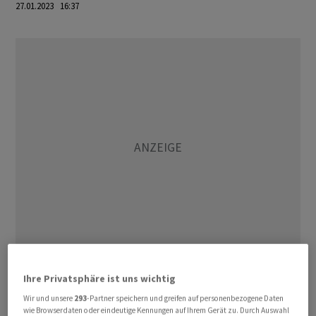
27.01.2023 16:37
Das Konsumklima entfernte sich so weiter von seinem
Ihre Privatsphäre ist uns wichtig
im Juni erreichten Rekordtief von 50,0 Punkten. Im
Wir und unsere
293
-Partner speichern und greifen auf personenbezogene Daten
Januar verbesserten sich sowohl die Bewertung der
wie Browserdaten oder eindeutige Kennungen auf Ihrem Gerät zu. Durch Auswahl