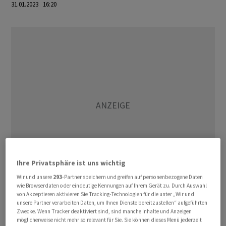
31.01.2023 16:20
Ihre Privatsphäre ist uns wichtig
Wir und unsere
293
-Partner speichern und greifen auf personenbezogene Daten
wie Browserdaten oder eindeutige Kennungen auf Ihrem Gerät zu. Durch Auswahl
von Akzeptieren aktivieren Sie Tracking-Technologien für die unter „Wir und
Belastet wurde der Indikator vor allem durch
unsere Partner verarbeiten Daten, um Ihnen Dienste bereitzustellen“ aufgeführten
eingetrübte Erwartungen. Die Verbraucher seien
Zwecke. Wenn Tracker deaktiviert sind, sind manche Inhalte und Anzeigen
möglicherweise nicht mehr so relevant für Sie. Sie können dieses Menü jederzeit
weniger zuversichtlich mit Blick auf den Arbeitsmarkt