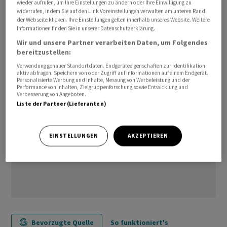
wieder aufrufen, um Ihre Einstellungen zu ändern oder Ihre Einwilligung zu
als zuletzt, heisst es in der Mitteilung. Die Bewertung
widerrufen, indem Sie auf den Link Voreinstellungen verwalten am unteren Rand
der Webseite klicken. Ihre Einstellungen gelten innerhalb unseres Website. Weitere
der aktuellen Lage verbesserte sich hingegen./jsl/jha/
Informationen finden Sie in unserer Datenschutzerklärung.
Wir und unsere Partner verarbeiten Daten, um Folgendes
(AWP)
bereitzustellen:
Verwendung genauer Standortdaten. Endgeräteeigenschaften zur Identifikation
aktiv abfragen. Speichern von oder Zugriff auf Informationen auf einem Endgerät.
Personalisierte Werbung und Inhalte, Messung von Werbeleistung und der
Performance von Inhalten, Zielgruppenforschung sowie Entwicklung und
Verbesserung von Angeboten.
Liste der Partner (Lieferanten)
EINSTELLUNGEN
AKZEPTIEREN
Bevorzugte Quelle
So funktioniert's