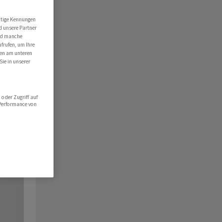
utige Kennungen
d unsere Partner
ind manche
ufrufen, um Ihre
ten am unteren
Sie in unserer
oder Zugriff auf
 Performance von