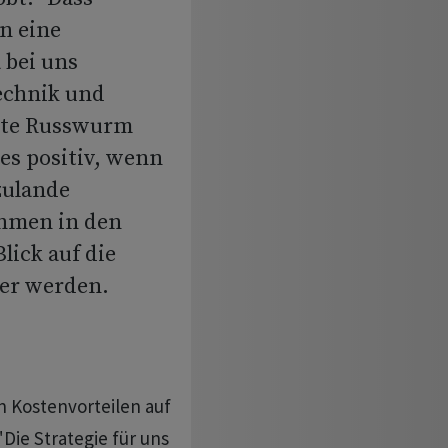
n eine
 bei uns
Technik und
gte Russwurm
 es positiv, wenn
zulande
ehmen in den
ick auf die
er werden.
 Kostenvorteilen auf
Die Strategie für uns