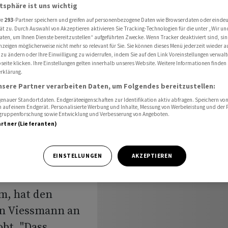
 Viessmann-Deal mit Carrier Global
atsphäre ist uns wichtig
re
293
-Partner speichern und greifen auf personenbezogene Daten wie Browserdaten oder einde
ät zu. Durch Auswahl von Akzeptieren aktivieren Sie Tracking-Technologien für die unter „Wir un
aten, um Ihnen Dienste bereitzustellen“ aufgeführten Zwecke. Wenn Tracker deaktiviert sind, s
nzeigen möglicherweise nicht mehr so relevant für Sie. Sie können dieses Menü jederzeit wieder a
sswurm
 zu ändern oder Ihre Einwilligung zu widerrufen, indem Sie auf den Link Voreinstellungen verwal
eite klicken. Ihre Einstellungen gelten innerhalb unseres Website. Weitere Informationen finden 
al mit
rklärung.
nsere Partner verarbeiten Daten, um Folgendes bereitzustellen:
nauer Standortdaten. Endgeräteeigenschaften zur Identifikation aktiv abfragen. Speichern von 
 auf einem Endgerät. Personalisierte Werbung und Inhalte, Messung von Werbeleistung und der
elgruppenforschung sowie Entwicklung und Verbesserung von Angeboten.
artner (Lieferanten)
EINSTELLUNGEN
AKZEPTIEREN
 der Deutschen
m, hat den
on Viessmann an
bt. "Dass