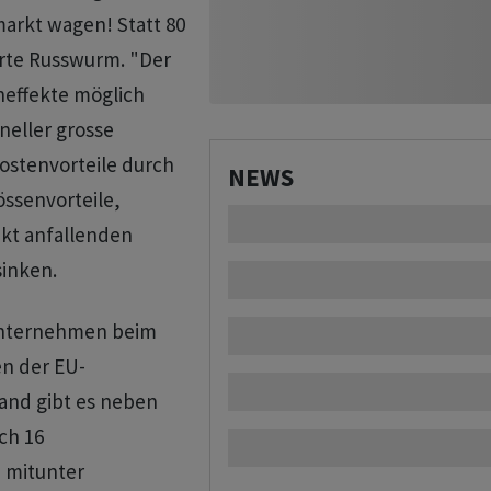
arkt wagen! Statt 80
erte Russwurm. "Der
neffekte möglich
neller grosse
ostenvorteile durch
NEWS
ssenvorteile,
kt anfallenden
inken.
 Unternehmen beim
en der EU-
land gibt es neben
ch 16
 mitunter