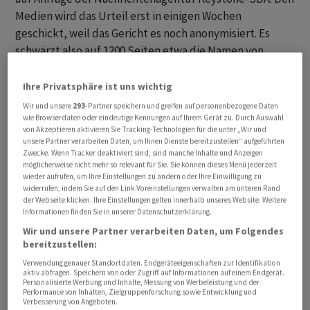
Medien wird das Urteil erst in einigen Wochen
geschickt, weil das Gericht es noch anonymisiert. Es
schwärzt also auf 1200 Seiten etwa die Namen von
Beteiligten ein.
Ihre Privatsphäre ist uns wichtig
Die inhaltlichen Eckpunkte des Urteils sind seit der
Wir und unsere
293
-Partner speichern und greifen auf personenbezogene Daten
Urteilseröffnung im April 2022 bekannt. Pierin Vincenz
wie Browserdaten oder eindeutige Kennungen auf Ihrem Gerät zu. Durch Auswahl
von Akzeptieren aktivieren Sie Tracking-Technologien für die unter „Wir und
wurde zu einer unbedingten Freiheitsstrafe von 3
unsere Partner verarbeiten Daten, um Ihnen Dienste bereitzustellen“ aufgeführten
Jahren und 9 Monaten verurteilt. Der ehemalige Aduno-
Zwecke. Wenn Tracker deaktiviert sind, sind manche Inhalte und Anzeigen
möglicherweise nicht mehr so relevant für Sie. Sie können dieses Menü jederzeit
Chef Beat Stocker soll für 4 Jahre ins Gefängnis. Im
wieder aufrufen, um Ihre Einstellungen zu ändern oder Ihre Einwilligung zu
Prozess wurden Vincenz und Stocker unter anderem
widerrufen, indem Sie auf den Link Voreinstellungen verwalten am unteren Rand
der Webseite klicken. Ihre Einstellungen gelten innerhalb unseres Website. Weitere
Betrug bei Firmenübernahmen vorgeworfen.
Informationen finden Sie in unserer Datenschutzerklärung.
Wir und unsere Partner verarbeiten Daten, um Folgendes
Verurteilte wollen vor Obergericht
bereitzustellen:
Verwendung genauer Standortdaten. Endgeräteeigenschaften zur Identifikation
Von den Mitbeschuldigten, die Vincenz und Stocker bei
aktiv abfragen. Speichern von oder Zugriff auf Informationen auf einem Endgerät.
Personalisierte Werbung und Inhalte, Messung von Werbeleistung und der
ihren illegalen Transaktionen geholfen haben sollen,
Performance von Inhalten, Zielgruppenforschung sowie Entwicklung und
Verbesserung von Angeboten.
wurden drei zu bedingten Geldstrafen verurteilt. Ein