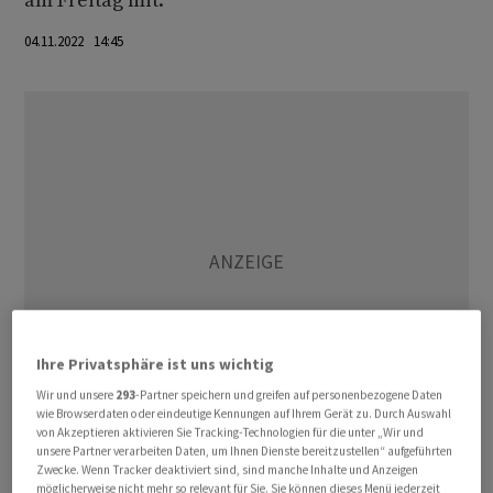
am Freitag mit.
04.11.2022 14:45
Ihre Privatsphäre ist uns wichtig
Wir und unsere
293
-Partner speichern und greifen auf personenbezogene Daten
wie Browserdaten oder eindeutige Kennungen auf Ihrem Gerät zu. Durch Auswahl
von Akzeptieren aktivieren Sie Tracking-Technologien für die unter „Wir und
unsere Partner verarbeiten Daten, um Ihnen Dienste bereitzustellen“ aufgeführten
Die Kartellbehörden hätten der Transaktion
Zwecke. Wenn Tracker deaktiviert sind, sind manche Inhalte und Anzeigen
zugestimmt. DER Touristik Suisse bleibe
möglicherweise nicht mehr so relevant für Sie. Sie können dieses Menü jederzeit