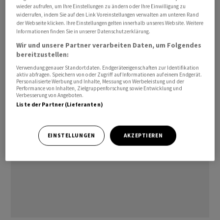
wieder aufrufen, um Ihre Einstellungen zu ändern oder Ihre Einwilligung zu
Mehrheitsaktionärin. Über den Verkaufspreis sei
widerrufen, indem Sie auf den Link Voreinstellungen verwalten am unteren Rand
Stillschweigen vereinbart worden.
der Webseite klicken. Ihre Einstellungen gelten innerhalb unseres Website. Weitere
Informationen finden Sie in unserer Datenschutzerklärung.
Wir und unsere Partner verarbeiten Daten, um Folgendes
jb/tv
bereitzustellen:
Verwendung genauer Standortdaten. Endgeräteeigenschaften zur Identifikation
(AWP)
aktiv abfragen. Speichern von oder Zugriff auf Informationen auf einem Endgerät.
Personalisierte Werbung und Inhalte, Messung von Werbeleistung und der
Performance von Inhalten, Zielgruppenforschung sowie Entwicklung und
Verbesserung von Angeboten.
Liste der Partner (Lieferanten)
EINSTELLUNGEN
AKZEPTIEREN