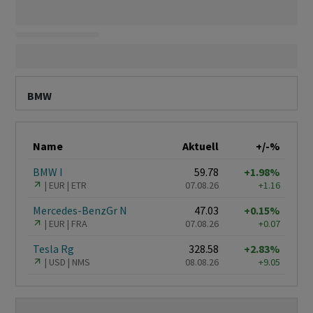
BMW
Name
Aktuell
+/-%
BMW I
59.78
+1.98%
EUR
ETR
07.08.26
+1.16
Mercedes-BenzGr N
47.03
+0.15%
EUR
FRA
07.08.26
+0.07
Tesla Rg
328.58
+2.83%
USD
NMS
08.08.26
+9.05