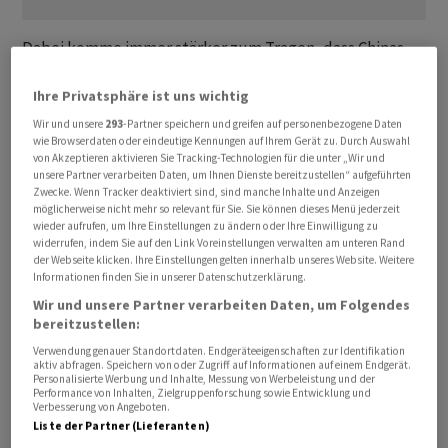
Dabei komme immer stärker zum Tragen, dass Chinas
Autobauer nicht nur nach wie vor den heimischen Markt
Ihre Privatsphäre ist uns wichtig
- und damit den weltweit wichtigsten - beherrschen. Sie
gäben sich auch in anderen Regionen zunehmend
Wir und unsere
293
-Partner speichern und greifen auf personenbezogene Daten
wie Browserdaten oder eindeutige Kennungen auf Ihrem Gerät zu. Durch Auswahl
angriffslustig und setzten auf einen Ausbau ihrer
von Akzeptieren aktivieren Sie Tracking-Technologien für die unter „Wir und
Exporte.
unsere Partner verarbeiten Daten, um Ihnen Dienste bereitzustellen“ aufgeführten
Zwecke. Wenn Tracker deaktiviert sind, sind manche Inhalte und Anzeigen
möglicherweise nicht mehr so relevant für Sie. Sie können dieses Menü jederzeit
In China selbst erzielten inländische Anbieter im vorigen
wieder aufrufen, um Ihre Einstellungen zu ändern oder Ihre Einwilligung zu
widerrufen, indem Sie auf den Link Voreinstellungen verwalten am unteren Rand
Jahr nach Erhebungen des CAM teils
der Webseite klicken. Ihre Einstellungen gelten innerhalb unseres Website. Weitere
schwindelerregende Wachstumsraten in den E-Auto-
Informationen finden Sie in unserer Datenschutzerklärung.
Verkäufen. Als Beispiele nannte Bratzel BYD (184
Wir und unsere Partner verarbeiten Daten, um Folgendes
Prozent), Leapmotor (158 Prozent) oder GAC/Aion (119
bereitzustellen:
Prozent). Derweil sänken in dem Land die Marktanteile
Verwendung genauer Standortdaten. Endgeräteeigenschaften zur Identifikation
aktiv abfragen. Speichern von oder Zugriff auf Informationen auf einem Endgerät.
der drei deutschen Konzerne Volkswagen , BMW und
Personalisierte Werbung und Inhalte, Messung von Werbeleistung und der
Performance von Inhalten, Zielgruppenforschung sowie Entwicklung und
Mercedes-Benz , wenn man alle Antriebsarten
Verbesserung von Angeboten.
betrachte.
Liste der Partner (Lieferanten)