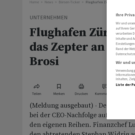
Home
News
Börsen-Ticker
Flughafen Zürich übergibt da
Ihre Priv
UNTERNEHMEN
Wir und unse
Flughafen Zürich 
auf Ihrem Ger
verarbeiten D
Inhalte und A
das Zepter an CFO
Einstellungen
Rand der Webs
Datenschutze
Brosi
Wir und u
Verwendung ge
Informationen
Inhalten, Zi
Liste der P
Teilen
Merken
Drucken
Kommentare
(Meldung ausgebaut) - Der Flughaf
bei der CEO-Nachfolge auf eine bew
den eigenen Reihen. Finanzchef Lu
den abtretenden Stephan Widrig a