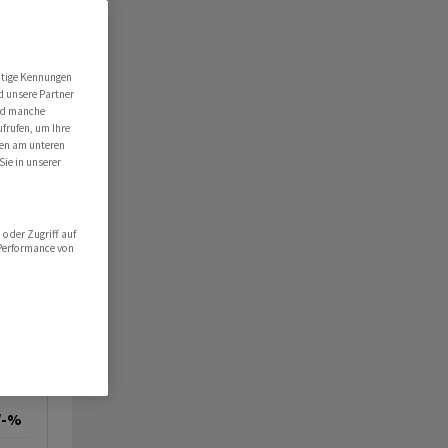
utige Kennungen
d unsere Partner
ind manche
ufrufen, um Ihre
ten am unteren
Sie in unserer
oder Zugriff auf
 Performance von
/-%