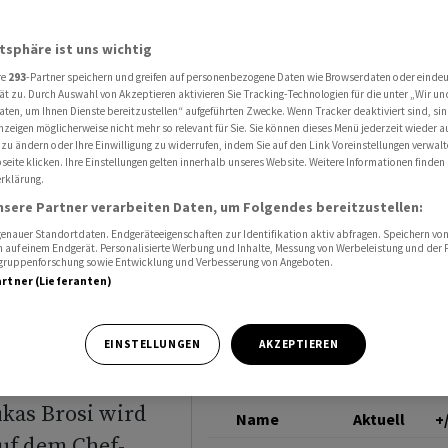
s Zepter an CFO Lukas Brosi
FLUGHAFEN ZÜRICH
atsphäre ist uns wichtig
re
293
-Partner speichern und greifen auf personenbezogene Daten wie Browserdaten oder einde
übergibt
ät zu. Durch Auswahl von Akzeptieren aktivieren Sie Tracking-Technologien für die unter „Wir un
aten, um Ihnen Dienste bereitzustellen“ aufgeführten Zwecke. Wenn Tracker deaktiviert sind, s
nzeigen möglicherweise nicht mehr so relevant für Sie. Sie können dieses Menü jederzeit wieder a
 Lukas
 zu ändern oder Ihre Einwilligung zu widerrufen, indem Sie auf den Link Voreinstellungen verwal
eite klicken. Ihre Einstellungen gelten innerhalb unseres Website. Weitere Informationen finden 
rklärung.
nsere Partner verarbeiten Daten, um Folgendes bereitzustellen:
nauer Standortdaten. Endgeräteeigenschaften zur Identifikation aktiv abfragen. Speichern von 
 auf einem Endgerät. Personalisierte Werbung und Inhalte, Messung von Werbeleistung und der
elgruppenforschung sowie Entwicklung und Verbesserung von Angeboten.
artner (Lieferanten)
en Zürich setzt
EINSTELLUNGEN
AKZEPTIEREN
ährte Kraft aus
kas Brosi wird
Name
Aktuell
+
uf dem Chef-