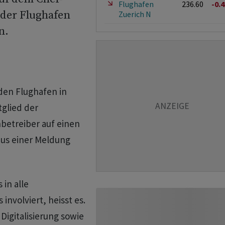
Flughafen
236.60
-0.
 der Flughafen
Zuerich N
n.
r den Flughafen in
tglied der
nbetreiber auf einen
aus einer Meldung
 in alle
nvolviert, heisst es.
igitalisierung sowie