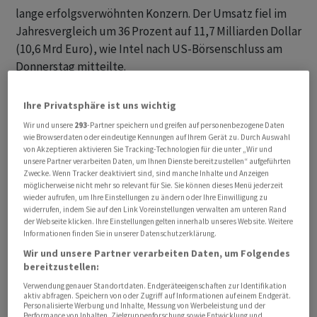
lange erfolgsverwöhnten Konzern. Der Umsatz fiel im
Jahresvergleich um 36 Prozent auf 11,7 Milliarden Dollar
(10,6 Mrd Euro), wie Intel nach US-Börsenschluss am
Donnerstag mitteilte.
Intel macht zum einen die Abkühlung des PC-Marktes
Ihre Privatsphäre ist uns wichtig
nach dem Boom zu Beginn der Pandemie zu schaffen -
Wir und unsere
293
-Partner speichern und greifen auf personenbezogene Daten
die Verkäufe von Prozessoren für Notebooks und
wie Browserdaten oder eindeutige Kennungen auf Ihrem Gerät zu. Durch Auswahl
von Akzeptieren aktivieren Sie Tracking-Technologien für die unter „Wir und
Desktop-Computer schrumpften um 38 Prozent auf 5,8
unsere Partner verarbeiten Daten, um Ihnen Dienste bereitzustellen“ aufgeführten
Milliarden Dollar. Aber auch bei Technik für
Zwecke. Wenn Tracker deaktiviert sind, sind manche Inhalte und Anzeigen
möglicherweise nicht mehr so relevant für Sie. Sie können dieses Menü jederzeit
Rechenzentren ging es erneut abwärts: Der Umsatz der
wieder aufrufen, um Ihre Einstellungen zu ändern oder Ihre Einwilligung zu
Sparte fiel um 39 Prozent auf 3,7 Milliarden Dollar. Intel
widerrufen, indem Sie auf den Link Voreinstellungen verwalten am unteren Rand
der Webseite klicken. Ihre Einstellungen gelten innerhalb unseres Website. Weitere
verlor in dem lukrativen Geschäft Marktanteile an den
Informationen finden Sie in unserer Datenschutzerklärung.
kleineren Rivalen AMD .
Wir und unsere Partner verarbeiten Daten, um Folgendes
bereitzustellen:
Intels Autofirma Mobileye , die auf Assistenz-Systeme
Verwendung genauer Standortdaten. Endgeräteeigenschaften zur Identifikation
und Technik zum autonomen Fahren spezialisiert ist,
aktiv abfragen. Speichern von oder Zugriff auf Informationen auf einem Endgerät.
Personalisierte Werbung und Inhalte, Messung von Werbeleistung und der
war ein Lichtblick mit einem Umsatzplus von 16 Prozent
Performance von Inhalten, Zielgruppenforschung sowie Entwicklung und