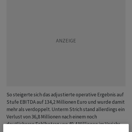
So steigerte sich das adjustierte operative Ergebnis auf
Stufe EBITDA auf 134,2 Millionen Euro und wurde damit
mehr als verdoppelt. Unterm Strich stand allerdings ein
Verlust von 36,8 Millionen nach einem noch
deutlicheren Fehlbetrag von 49,4 Millionen im Vorjahr,
heisst es in der Mitteilung vom Dienstag.