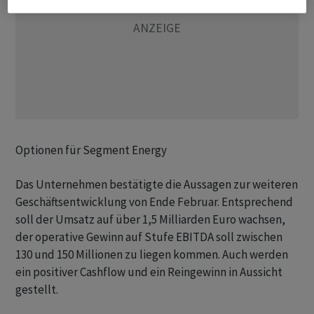
Optionen für Segment Energy
Das Unternehmen bestätigte die Aussagen zur weiteren
Geschäftsentwicklung von Ende Februar. Entsprechend
soll der Umsatz auf über 1,5 Milliarden Euro wachsen,
der operative Gewinn auf Stufe EBITDA soll zwischen
130 und 150 Millionen zu liegen kommen. Auch werden
ein positiver Cashflow und ein Reingewinn in Aussicht
gestellt.