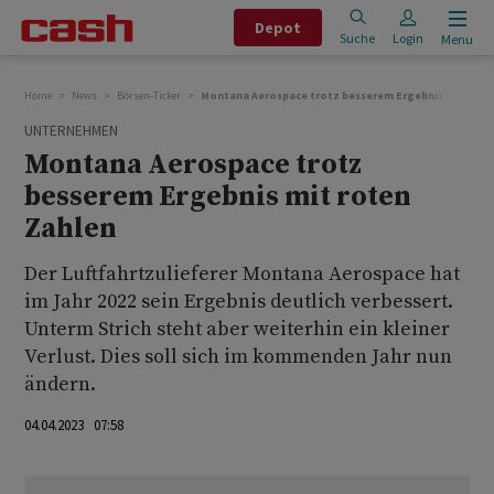
Depot
Suche
Login
Menu
Home
News
Börsen-Ticker
Montana Aerospace trotz besserem Ergebnis mit rote
UNTERNEHMEN
Montana Aerospace trotz
besserem Ergebnis mit roten
Zahlen
Der Luftfahrtzulieferer Montana Aerospace hat
im Jahr 2022 sein Ergebnis deutlich verbessert.
Unterm Strich steht aber weiterhin ein kleiner
Verlust. Dies soll sich im kommenden Jahr nun
ändern.
04.04.2023 07:58