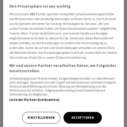
Ihre Privatsphäre ist uns wichtig
Profitiert hat das Unternehmen von den Übernahmen
Wir und unsere
293
-Partner speichern und greifen auf personenbezogene Daten
wie Browserdaten oder eindeutige Kennungen auf Ihrem Gerät zu. Durch Auswahl
von São Marco und Asco sowie einem Einmaleffekt aus
von Akzeptieren aktivieren Sie Tracking-Technologien für die unter „Wir und
dem Verkauf der nicht zum Kerngeschäft gehörenden
unsere Partner verarbeiten Daten, um Ihnen Dienste bereitzustellen“ aufgeführten
Zwecke. Wenn Tracker deaktiviert sind, sind manche Inhalte und Anzeigen
Maschinensparte im Dezember 2022. Beide
möglicherweise nicht mehr so relevant für Sie. Sie können dieses Menü jederzeit
übernommenen Unternehmen befänden sich in der
wieder aufrufen, um Ihre Einstellungen zu ändern oder Ihre Einwilligung zu
Endphase der Integration. Analysten hatten sich
widerrufen, indem Sie auf den Link Voreinstellungen verwalten am unteren Rand
der Webseite klicken. Ihre Einstellungen gelten innerhalb unseres Website. Weitere
allerdings noch ein etwas besseres Ergebnis erhofft.
Informationen finden Sie in unserer Datenschutzerklärung.
Wir und unsere Partner verarbeiten Daten, um Folgendes
Bereits bekannt war der Umsatzsprung um 70 Prozent
bereitzustellen:
auf 1,31 Milliarden Euro. Alle drei Sparten trugen zu
Verwendung genauer Standortdaten. Endgeräteeigenschaften zur Identifikation
aktiv abfragen. Speichern von oder Zugriff auf Informationen auf einem Endgerät.
dieser Entwicklung bei. Vor allem im vierten Quartal
Personalisierte Werbung und Inhalte, Messung von Werbeleistung und der
hatte sich das Wachstum weiter beschleunigt.
Performance von Inhalten, Zielgruppenforschung sowie Entwicklung und
Verbesserung von Angeboten.
Liste der Partner (Lieferanten)
EINSTELLUNGEN
AKZEPTIEREN