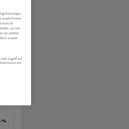
utige Kennungen
d unsere Partner
ind manche
ufrufen, um Ihre
ten am unteren
Sie in unserer
oder Zugriff auf
 Performance von
/-%