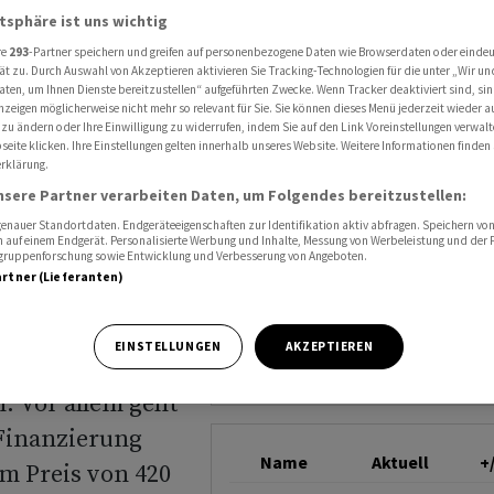
rozess zu Anlegerklage
atsphäre ist uns wichtig
TESLA
re
293
-Partner speichern und greifen auf personenbezogene Daten wie Browserdaten oder einde
ät zu. Durch Auswahl von Akzeptieren aktivieren Sie Tracking-Technologien für die unter „Wir un
aten, um Ihnen Dienste bereitzustellen“ aufgeführten Zwecke. Wenn Tracker deaktiviert sind, s
eets in
nzeigen möglicherweise nicht mehr so relevant für Sie. Sie können dieses Menü jederzeit wieder a
 zu ändern oder Ihre Einwilligung zu widerrufen, indem Sie auf den Link Voreinstellungen verwal
eite klicken. Ihre Einstellungen gelten innerhalb unseres Website. Weitere Informationen finden 
rklage
rklärung.
nsere Partner verarbeiten Daten, um Folgendes bereitzustellen:
nauer Standortdaten. Endgeräteeigenschaften zur Identifikation aktiv abfragen. Speichern von 
 auf einem Endgerät. Personalisierte Werbung und Inhalte, Messung von Werbeleistung und der
elgruppenforschung sowie Entwicklung und Verbesserung von Angeboten.
artner (Lieferanten)
ortwahl in Tweets
EINSTELLUNGEN
AKZEPTIEREN
ine potenziell
. Vor allem geht
 Finanzierung
Name
Aktuell
+
um Preis von 420