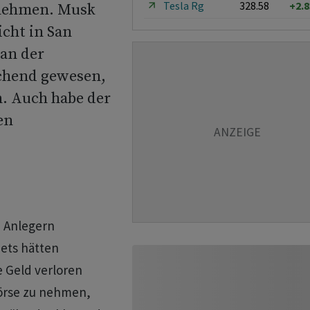
Tesla Rg
328.58
+2.
 nehmen. Musk
cht in San
 an der
chend gewesen,
. Auch habe der
en
 Anlegern
ets hätten
 Geld verloren
Börse zu nehmen,