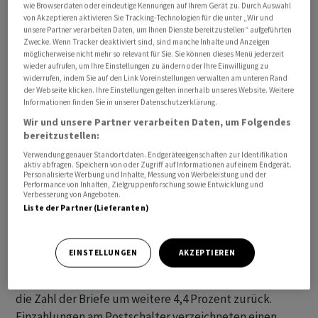
wie Browserdaten oder eindeutige Kennungen auf Ihrem Gerät zu. Durch Auswahl
Betriebsergebnis vor Zinsen und Steuern (Ebit)
von Akzeptieren aktivieren Sie Tracking-Technologien für die unter „Wir und
unsere Partner verarbeiten Daten, um Ihnen Dienste bereitzustellen“ aufgeführten
halbierte sich um 75 Millionen auf noch 70 Millionen
Zwecke. Wenn Tracker deaktiviert sind, sind manche Inhalte und Anzeigen
Franken.
möglicherweise nicht mehr so relevant für Sie. Sie können dieses Menü jederzeit
wieder aufrufen, um Ihre Einstellungen zu ändern oder Ihre Einwilligung zu
widerrufen, indem Sie auf den Link Voreinstellungen verwalten am unteren Rand
Der Umsatz lag bei 1,77 Milliarden Franken und damit
der Webseite klicken. Ihre Einstellungen gelten innerhalb unseres Website. Weitere
leicht höher als im ersten Quartal 2022. Die Post hatte
Informationen finden Sie in unserer Datenschutzerklärung.
sich auf ein anspruchsvolles Jahr gefasst gemacht und
Wir und unsere Partner verarbeiten Daten, um Folgendes
bereitzustellen:
einen schwächeren Jahresbeginn erwartet. Im
Verwendung genauer Standortdaten. Endgeräteeigenschaften zur Identifikation
Vorjahresquartal hatte sie zudem ihre Tochter Swiss
aktiv abfragen. Speichern von oder Zugriff auf Informationen auf einem Endgerät.
Post Solutions für 375 Millionen Franken an eine
Personalisierte Werbung und Inhalte, Messung von Werbeleistung und der
Performance von Inhalten, Zielgruppenforschung sowie Entwicklung und
englische Beteiligungsgesellschaft verkauft.
Verbesserung von Angeboten.
Liste der Partner (Lieferanten)
Geprägt war das Quartal von einer gedrückten
Konsumentenstimmung. Die Menschen kauften weniger
EINSTELLUNGEN
AKZEPTIEREN
online, was die Paketmenge gegenüber dem Vorjahr um
3,4 Prozent sinken liess. Wegen der Digitalisierung ging
die Zahl der Briefe um weitere 4,4 Prozent zurück.
Einzahlungen am Postschalter verzeichneten einen