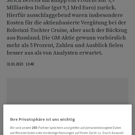
Strich bereits um knapp ein Prozent auf 9,9
Milliarden Dollar (gut 9,1 Mrd Euro) zurück.
Hierfür ausschlaggebend waren insbesondere
Kosten für die aktienbasierte Vergütung bei der
Robotaxi-Tochter Cruise, aber auch der Rückzug
aus Russland. Die GM-Aktie gewann vorbörslich
mehr als 5 Prozent, Zahlen und Ausblick fielen
besser aus als von Analysten erwartet.
31.01.2023 13:40
Ihre Privatsphäre ist uns wichtig
Wir und unsere
293
-Partner speichern und greifen auf personenbezogene Daten
wie Browserdaten oder eindeutige Kennungen auf Ihrem Gerät zu. Durch Auswahl