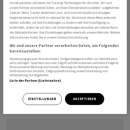
von Akzeptieren aktivieren Sie Tracking-Technologien für die unter „Wir und
unsere Partner verarbeiten Daten, um Ihnen Dienste bereitzustellen“ aufgeführten
Zwecke. Wenn Tracker deaktiviert sind, sind manche Inhalte und Anzeigen
möglicherweise nicht mehr so relevant für Sie. Sie können dieses Menü jederzeit
wieder aufrufen, um Ihre Einstellungen zu ändern oder Ihre Einwilligung zu
widerrufen, indem Sie auf den Link Voreinstellungen verwalten am unteren Rand
der Webseite klicken. Ihre Einstellungen gelten innerhalb unseres Website. Weitere
Informationen finden Sie in unserer Datenschutzerklärung.
Konzernchefin Barra sprach von einem Rekordjahr mit
Wir und unsere Partner verarbeiten Daten, um Folgendes
Blick auf das um Sondereffekte bereinigte Ergebnis vor
bereitzustellen:
Zinsen und Steuern, der Wert legte um gut ein Prozent
Verwendung genauer Standortdaten. Endgeräteeigenschaften zur Identifikation
aktiv abfragen. Speichern von oder Zugriff auf Informationen auf einem Endgerät.
auf knapp 14,5 Milliarden Dollar zu. Der Umsatz stieg im
Personalisierte Werbung und Inhalte, Messung von Werbeleistung und der
Vergleich zu dem vom Chipmangel schwer belasteten
Performance von Inhalten, Zielgruppenforschung sowie Entwicklung und
Verbesserung von Angeboten.
Vorjahr um fast ein Viertel auf 156,7 Milliarden Dollar.
Liste der Partner (Lieferanten)
Die bereinigte operative Marge fiel damit allerdings um
2,1 Prozentpunkte auf 9,2 Prozent./men/tav/stk
EINSTELLUNGEN
AKZEPTIEREN
(AWP)