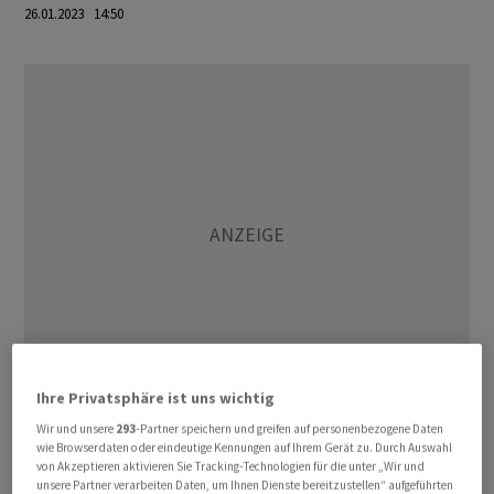
26.01.2023 14:50
Ihre Privatsphäre ist uns wichtig
Wir und unsere
293
-Partner speichern und greifen auf personenbezogene Daten
Volkswirte hatten hingegen mit einem Anstieg auf 205
wie Browserdaten oder eindeutige Kennungen auf Ihrem Gerät zu. Durch Auswahl
000 gerechnet. Die wöchentlichen Erstanträge gelten als
von Akzeptieren aktivieren Sie Tracking-Technologien für die unter „Wir und
unsere Partner verarbeiten Daten, um Ihnen Dienste bereitzustellen“ aufgeführten
zeitnaher Indikator für den amerikanischen