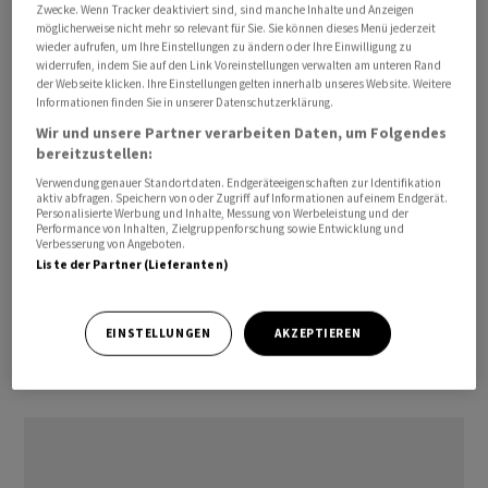
Zwecke. Wenn Tracker deaktiviert sind, sind manche Inhalte und Anzeigen
Arbeitsmarkt. Obwohl jüngste Wirtschaftsdaten auf eine
möglicherweise nicht mehr so relevant für Sie. Sie können dieses Menü jederzeit
wieder aufrufen, um Ihre Einstellungen zu ändern oder Ihre Einwilligung zu
schwächere konjunkturelle Entwicklung hindeuten,
widerrufen, indem Sie auf den Link Voreinstellungen verwalten am unteren Rand
bleibt die Lage auf dem Arbeitsmarkt stabil.
der Webseite klicken. Ihre Einstellungen gelten innerhalb unseres Website. Weitere
Informationen finden Sie in unserer Datenschutzerklärung.
Die US-Notenbank Fed berücksichtigt die Lage auf dem
Wir und unsere Partner verarbeiten Daten, um Folgendes
bereitzustellen:
Arbeitsmarkt stark in ihrer Geldpolitik. Sie versucht seit
Verwendung genauer Standortdaten. Endgeräteeigenschaften zur Identifikation
vergangenem Jahr, die hohe Inflation mit deutlichen
aktiv abfragen. Speichern von oder Zugriff auf Informationen auf einem Endgerät.
Zinserhöhungen in den Griff zu bekommen. Im
Personalisierte Werbung und Inhalte, Messung von Werbeleistung und der
Performance von Inhalten, Zielgruppenforschung sowie Entwicklung und
Dezember hatte sie das Tempo der Anhebungen aber
Verbesserung von Angeboten.
Liste der Partner (Lieferanten)
gesenkt. Für die nächste Zinsentscheidung Anfang
Februar wird nur noch ein kleiner Zinsschritt um 0,25
Prozentpunkte erwartet./jsl/bgf/mis
EINSTELLUNGEN
AKZEPTIEREN
(AWP)