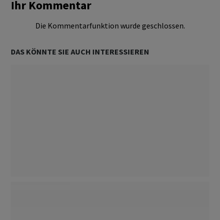
Ihr Kommentar
Politik
Folgen
Die Kommentarfunktion wurde geschlossen.
Dossier
Folgen
DAS KÖNNTE SIE AUCH INTERESSIEREN
Steuern
Folgen
Sparen
Folgen
Strategie
Folgen