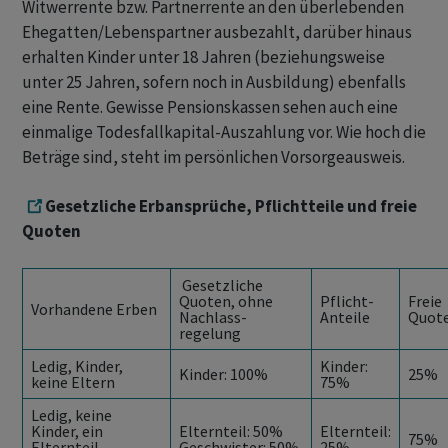
Witwerrente bzw. Partnerrente an den überlebenden
Ehegatten/Lebenspartner ausbezahlt, darüber hinaus
erhalten Kinder unter 18 Jahren (beziehungsweise
unter 25 Jahren, sofern noch in Ausbildung) ebenfalls
eine Rente. Gewisse Pensionskassen sehen auch eine
einmalige Todesfallkapital-Auszahlung vor. Wie hoch die
Beträge sind, steht im persönlichen Vorsorgeausweis.
Gesetzliche Erbansprüche, Pflichtteile und freie
Quoten
Gesetzliche
Quoten, ohne
Pflicht-
Freie
Vorhandene Erben
Nachlass-
Anteile
Quot
regelung
Ledig, Kinder,
Kinder:
Kinder: 100%
25%
keine Eltern
75%
Ledig, keine
Kinder, ein
Elternteil: 50%
Elternteil:
75%
Elternteil,
Geschwister: 50%
25%