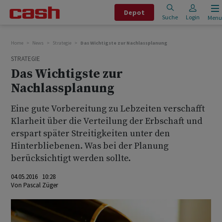
Depot
Suche
Login
Menu
Home
News
Strategie
Das Wichtigste zur Nachlassplanung
STRATEGIE
Das Wichtigste zur
Nachlassplanung
Eine gute Vorbereitung zu Lebzeiten verschafft
Klarheit über die Verteilung der Erbschaft und
erspart später Streitigkeiten unter den
Hinterbliebenen. Was bei der Planung
berücksichtigt werden sollte.
04.05.2016 10:28
Von
Pascal Züger