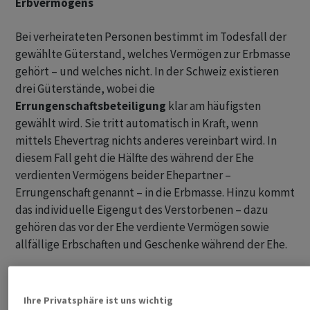
Erbvermögens
Bei verheirateten Personen bestimmt im Todesfall der
gewählte Güterstand, welches Vermögen zur Erbmasse
gehört – und welches nicht. In der Schweiz existieren
drei Güterstände, wobei die
Errungenschaftsbeteiligung
klar am häufigsten
gewählt wird. Sie tritt automatisch in Kraft, wenn
mittels Ehevertrag nichts anderes vereinbart wird. In
diesem Fall geht die Hälfte des während der Ehe
verdienten Vermögens beider Ehepartner –
Errungenschaft genannt – in die Erbmasse. Hinzu kommt
das individuelle Eigengut des Verstorbenen – dazu
gehören das vor der Ehe verdiente Vermögen sowie
allfällige Erbschaften und Geschenke während der Ehe.
Ihre Privatsphäre ist uns wichtig