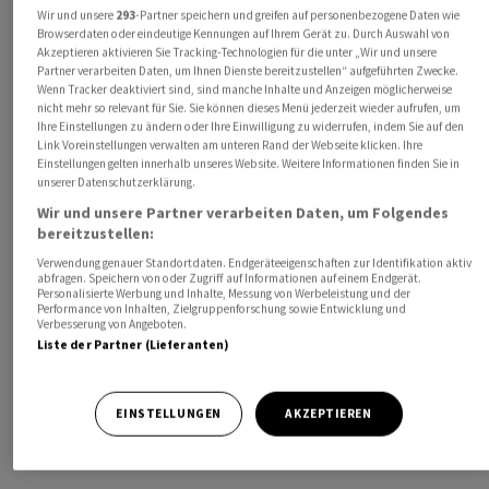
Wir und unsere
293
-Partner speichern und greifen auf personenbezogene Daten wie
Browserdaten oder eindeutige Kennungen auf Ihrem Gerät zu. Durch Auswahl von
Akzeptieren aktivieren Sie Tracking-Technologien für die unter „Wir und unsere
Partner verarbeiten Daten, um Ihnen Dienste bereitzustellen“ aufgeführten Zwecke.
Wenn Tracker deaktiviert sind, sind manche Inhalte und Anzeigen möglicherweise
nicht mehr so relevant für Sie. Sie können dieses Menü jederzeit wieder aufrufen, um
Ihre Einstellungen zu ändern oder Ihre Einwilligung zu widerrufen, indem Sie auf den
Link Voreinstellungen verwalten am unteren Rand der Webseite klicken. Ihre
Einstellungen gelten innerhalb unseres Website. Weitere Informationen finden Sie in
unserer Datenschutzerklärung.
Wir und unsere Partner verarbeiten Daten, um Folgendes
bereitzustellen:
Verwendung genauer Standortdaten. Endgeräteeigenschaften zur Identifikation aktiv
Anders bei den anderen beiden Güterständen: Die
abfragen. Speichern von oder Zugriff auf Informationen auf einem Endgerät.
Gütergemeinschaft
zählt sämtliche Vermögen beider
Personalisierte Werbung und Inhalte, Messung von Werbeleistung und der
Performance von Inhalten, Zielgruppenforschung sowie Entwicklung und
Ehepartner zusammen – also Eigengut und
Verbesserung von Angeboten.
Liste der Partner (Lieferanten)
Errungenschaft –, die Hälfte davon zählt dann als
Erbmasse. Die
Gütertrennung
hingegen hält die
Vermögen beider Partner strikt auseinander.
EINSTELLUNGEN
AKZEPTIEREN
Entsprechend wird auch nur das Vermögen des
Verstorbenen vererbt.