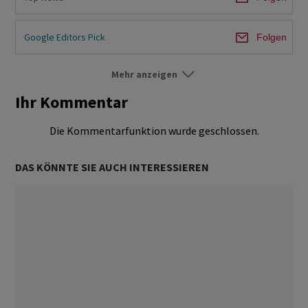
Google Editors Pick
Folgen
Mehr anzeigen
Börsen-Ticker
Folgen
Ihr Kommentar
Ökonomie & Politik
Folgen
Die Kommentarfunktion wurde geschlossen.
Devisen / Zinsen
Folgen
DAS KÖNNTE SIE AUCH INTERESSIEREN
Dossier
Folgen
Hypotheken
Folgen
Strategie
Folgen