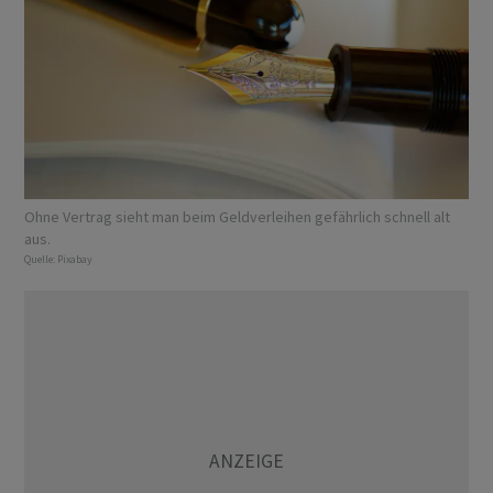
Ohne Vertrag sieht man beim Geldverleihen gefährlich schnell alt
aus.
Quelle:
Pixabay