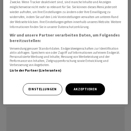
pünktlich. Nichtdestotrotz hat sie sich aber ein eine
Zwecke. Wenn Tracker deaktiviert sind, sind manche Inhalte und Anzeigen
möglicherweise nicht mehr so relevant für Sie. Sie können dieses Menü jederzeit
potenziell heikle Lage begeben.
wieder aufrufen, um Ihre Einstellungen zu ändern oder Ihre Einwilligung zu
widerrufen, indem Sie auf den Link Voreinstellungen verwalten am unteren Rand
der Webseite klicken. Ihre Einstellungen gelten innerhalb unseres Website. Weitere
"Borgen bringt Sorgen", könnte man dazu sagen.
Informationen finden Sie in unserer Datenschutzerklärung.
Abgesehen davon, dass Beziehungen im privaten
Wir und unsere Partner verarbeiten Daten, um Folgendes
Umfeld durch Geldausleihen belastet werden könnten,
bereitzustellen:
sind diese Formen des Darlehens wenig reguliert.
Verwendung genauer Standortdaten. Endgeräteeigenschaften zur Identifikation
Wesentlich ist, zu welchem Zweck sich jemand Geld
aktiv abfragen. Speichern von oder Zugriff auf Informationen auf einem Endgerät.
Personalisierte Werbung und Inhalte, Messung von Werbeleistung und der
besorgt. "Häufig haben wir es mit bereits
Performance von Inhalten, Zielgruppenforschung sowie Entwicklung und
Verbesserung von Angeboten.
überschuldeten Personen zu tun, die private
Liste der Partner (Lieferanten)
Kreditvereinbarungen eingehen", sagt Sébastien
Mercier, Geschäftsführer der Schuldenberatung
Schweiz. Diese Leute hätten zum Teil bei den Banken
EINSTELLUNGEN
AKZEPTIEREN
keine Bonität mehr.