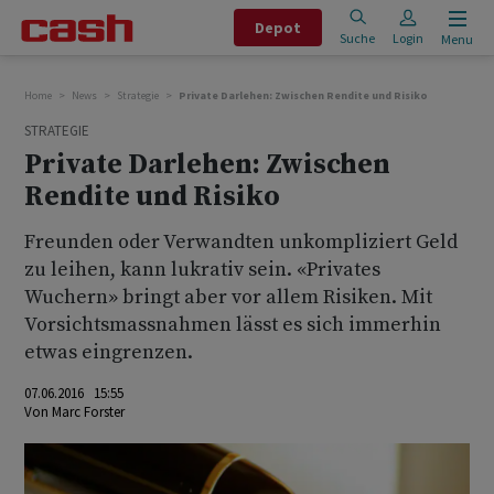
Depot
Suche
Login
Menu
Home
News
Strategie
Private Darlehen: Zwischen Rendite und Risiko
STRATEGIE
Private Darlehen: Zwischen
Rendite und Risiko
Freunden oder Verwandten unkompliziert Geld
zu leihen, kann lukrativ sein. «Privates
Wuchern» bringt aber vor allem Risiken. Mit
Vorsichtsmassnahmen lässt es sich immerhin
etwas eingrenzen.
07.06.2016 15:55
Von
Marc Forster