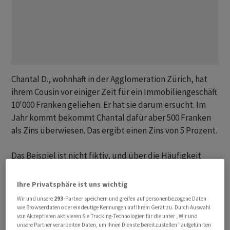
Chantal D., wohnhaft in der Agglomeration Zürich, hat
ihrem Cousin vor einiger Zeit für ein Immobiliengeschäft
10'000 Franken geliehen. Er hat sie darum ersucht. Im
Jahr kommt bekommt Chantal dafür aber 500 Franken
als Zins überwiesen. Das ergibt einen Zins von 5 Prozent.
Das Beispiel ist nicht fiktiv, und über die Häufigkeit
solcher Privatgeschäfte kann nur spekuliert werden.
Selten sind sie nicht. Denn für die geschäftstüchtige
Ihre Privatsphäre ist uns wichtig
Chantal bietet die Kreditvergabe eine Einnahmequelle,
Wir und unsere
293
-Partner speichern und greifen auf personenbezogene Daten
nach denen man in Zeiten von Null- und Negativzinsen
wie Browserdaten oder eindeutige Kennungen auf Ihrem Gerät zu. Durch Auswahl
von Akzeptieren aktivieren Sie Tracking-Technologien für die unter „Wir und
suchen muss. Und Chantal erhält die Zinszahlungen
unsere Partner verarbeiten Daten, um Ihnen Dienste bereitzustellen“ aufgeführten