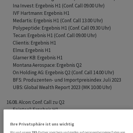
       Ina Invest: Ergebnis H1 (Conf. Call 09.00 Uhr)

       IVF Hartmann: Ergebnis H1

       Medartis: Ergebnis H1 (Conf. Call 13.00 Uhr)

       Polypeptide: Ergebnis H1 (Conf. Call 09.30 Uhr)

       Tecan: Ergebnis H1 (Conf. Call 09.00 Uhr)

       Clientis: Ergebnis H1

       Elma: Ergebnis H1

       Glarner KB: Ergebnis H1

       Montana Aerospace: Ergebnis Q2

       On Holding AG: Ergebnis Q2 (Conf. Call 14.00 Uhr)

       BFS: Produzenten- und Importpreisindex Juli 2023

       UBS: Global Wealth Report 2023 (MK 10.00 Uhr)

16.08. Alcon: Conf. Call zu Q2

       Feintool: Ergebnis H1

       Gurit: Ergebnis H1 (Conf. Call 09.00 Uhr)

       Implenia: Ergebnis H1 (Conf. Call 09.30 Uhr)

Ihre Privatsphäre ist uns wichtig
       SGKB: Ergebnis H1 (MK 09.00 Uhr, St. Gallen)

Wir und unsere
293
-Partner speichern und greifen auf personenbezogene Daten wie