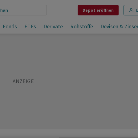
Depot
eröffnen
Fonds
ETFs
Derivate
Rohstoffe
Devisen & Zinse
Teilen
Merken
Drucken
Kommentare