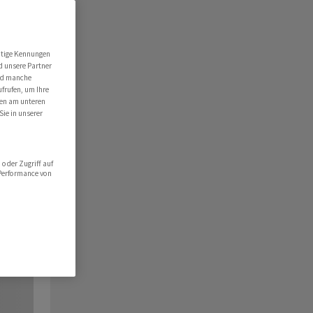
utige Kennungen
d unsere Partner
ind manche
ufrufen, um Ihre
ten am unteren
Sie in unserer
oder Zugriff auf
 Performance von