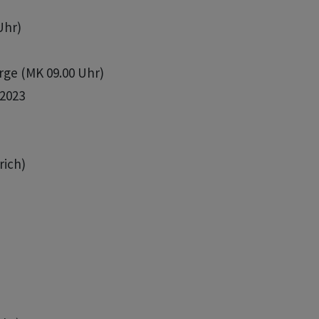
Uhr)

orge (MK 09.00 Uhr)

2023

ich)
