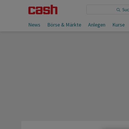
Sie lesen:
4-Wochenvorschau Schweiz ab 17.08.2023
News
Börse & Märkte
Anlegen
Kurse