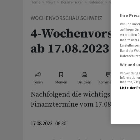
Home
News
Börsen-Ticker
Kalender
Wochenvorschau S
Ihre Priv
WOCHENVORSCHAU SCHWEIZ
Wir und unse
4-Wochenvorschau
auf Ihrem Ger
verarbeiten D
Inhalte und A
ab 17.08.2023
Einstellungen
Rand der Webs
Datenschutze
Wir und u
Verwendung ge
Informationen
Teilen
Merken
Drucken
Kommentare
Inhalten, Zi
Liste der P
Nachfolgend die wichtigsten Wirts
Finanztermine vom 17.08.2023 - 13
17.08.2023 06:30