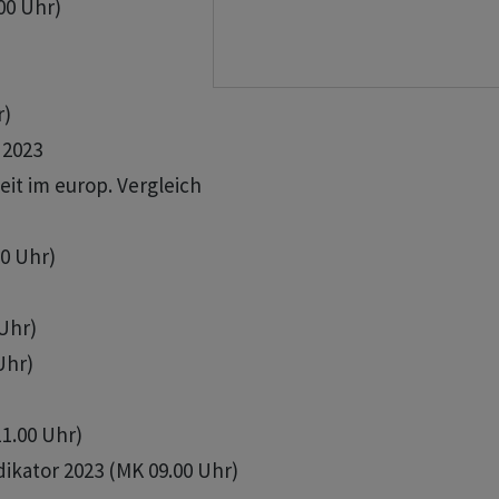
00 Uhr)

)

2023

it im europ. Vergleich

0 Uhr)

Uhr)

Uhr)

1.00 Uhr)

ikator 2023 (MK 09.00 Uhr)
