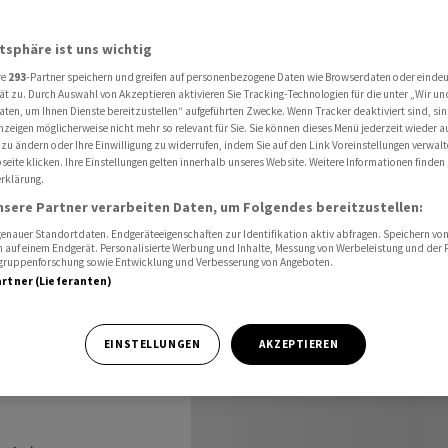
chweiz
4-Wochenvorschau Schweiz ab 17.08.2023
atsphäre ist uns wichtig
re
293
-Partner speichern und greifen auf personenbezogene Daten wie Browserdaten oder einde
 Schweiz
ät zu. Durch Auswahl von Akzeptieren aktivieren Sie Tracking-Technologien für die unter „Wir un
aten, um Ihnen Dienste bereitzustellen“ aufgeführten Zwecke. Wenn Tracker deaktiviert sind, s
nzeigen möglicherweise nicht mehr so relevant für Sie. Sie können dieses Menü jederzeit wieder a
 zu ändern oder Ihre Einwilligung zu widerrufen, indem Sie auf den Link Voreinstellungen verwal
eite klicken. Ihre Einstellungen gelten innerhalb unseres Website. Weitere Informationen finden 
rklärung.
nsere Partner verarbeiten Daten, um Folgendes bereitzustellen:
nauer Standortdaten. Endgeräteeigenschaften zur Identifikation aktiv abfragen. Speichern von 
 auf einem Endgerät. Personalisierte Werbung und Inhalte, Messung von Werbeleistung und der
elgruppenforschung sowie Entwicklung und Verbesserung von Angeboten.
artner (Lieferanten)
chafts- und
.09.2023:
EINSTELLUNGEN
AKZEPTIEREN