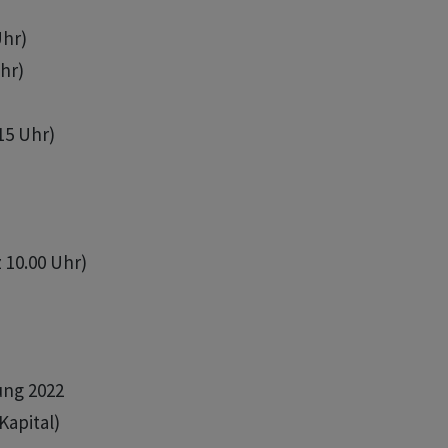
hr)

hr)

15 Uhr)

 10.00 Uhr)

ung 2022

apital)
