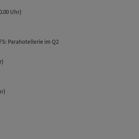
0.00 Uhr)

FS: Parahotellerie im Q2

)

r)
