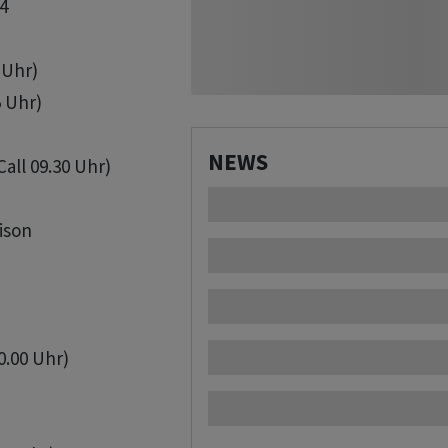


Uhr)

 Uhr)

NEWS
all 09.30 Uhr)



son

0.00 Uhr)
