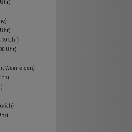
Uhr)

e)

Uhr)

.00 Uhr)

00 Uhr)

hr, Weinfelden)

ich)

)

ürich)

hr)
