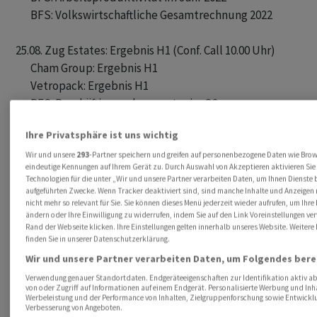
       BFS: Volkswirtschaftliche Gesamtrechnung 2022

25.08. Zug Estates: Ergebnis H1 (Conf. Call 10.00 Uhr)

       Cham Group: Ergebnis H1

       Vetropack: Ergebnis H1

       BFS: Beschäftigungsbarometer im Q2

       BFS: Parahotellerie im Q2

Ihre Privatsphäre ist uns wichtig
28.08. Hiag: Ergebnis H1 (Conf. Call 09.00 Uhr)

Wir und unsere
293
-Partner speichern und greifen auf personenbezogene Daten wie Bro
eindeutige Kennungen auf Ihrem Gerät zu. Durch Auswahl von Akzeptieren aktivieren Sie
Technologien für die unter „Wir und unsere Partner verarbeiten Daten, um Ihnen Dienste 
29.08. Flughafen Zürich: Ergebnis H1 (Webcast 11.00 Uhr)

aufgeführten Zwecke. Wenn Tracker deaktiviert sind, sind manche Inhalte und Anzeigen
nicht mehr so relevant für Sie. Sie können dieses Menü jederzeit wieder aufrufen, um Ihre
       Investis: Ergebnis H1 (Conf. Call 10.00 Uhr)

ändern oder Ihre Einwilligung zu widerrufen, indem Sie auf den Link Voreinstellungen v
       MCH: Ergebnis H1

Rand der Webseite klicken. Ihre Einstellungen gelten innerhalb unseres Website. Weitere
finden Sie in unserer Datenschutzerklärung.
       Pierer Mobility: Ergebnis H1

Wir und unsere Partner verarbeiten Daten, um Folgendes berei
       Von Roll: Ergebnis H1

       Luzerner KB: Ergebnis Q2

Verwendung genauer Standortdaten. Endgeräteeigenschaften zur Identifikation aktiv ab
von oder Zugriff auf Informationen auf einem Endgerät. Personalisierte Werbung und Inh
       Swissmem: MK H1

Werbeleistung und der Performance von Inhalten, Zielgruppenforschung sowie Entwickl
Verbesserung von Angeboten.
       TX Group: Ergebnis H1 (Conf. Call 14.00 Uhr)
