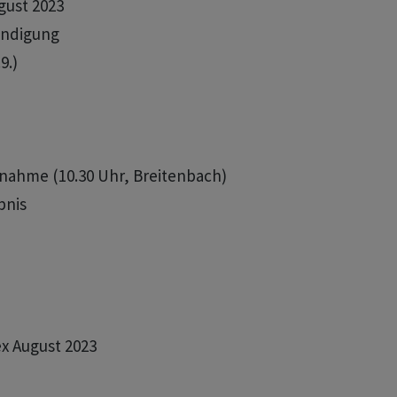
ust 2023

ündigung

.)

ernahme (10.30 Uhr, Breitenbach)

nis

x August 2023
