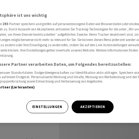
chweiz
4-Wochenvorschau Schweiz ab 29.08.2023
atsphäre ist uns wichtig
re
293
-Partner speichern und greifen auf personenbezogene Daten wie Browserdaten oder einde
 Schweiz
ät zu. Durch Auswahl von Akzeptieren aktivieren Sie Tracking-Technologien für die unter „Wir un
aten, um Ihnen Dienste bereitzustellen“ aufgeführten Zwecke. Wenn Tracker deaktiviert sind, s
nzeigen möglicherweise nicht mehr so relevant für Sie. Sie können dieses Menü jederzeit wieder a
 zu ändern oder Ihre Einwilligung zu widerrufen, indem Sie auf den Link Voreinstellungen verwal
eite klicken. Ihre Einstellungen gelten innerhalb unseres Website. Weitere Informationen finden 
rklärung.
nsere Partner verarbeiten Daten, um Folgendes bereitzustellen:
nauer Standortdaten. Endgeräteeigenschaften zur Identifikation aktiv abfragen. Speichern von 
 auf einem Endgerät. Personalisierte Werbung und Inhalte, Messung von Werbeleistung und der
elgruppenforschung sowie Entwicklung und Verbesserung von Angeboten.
artner (Lieferanten)
chafts- und
.09.2023:
EINSTELLUNGEN
AKZEPTIEREN