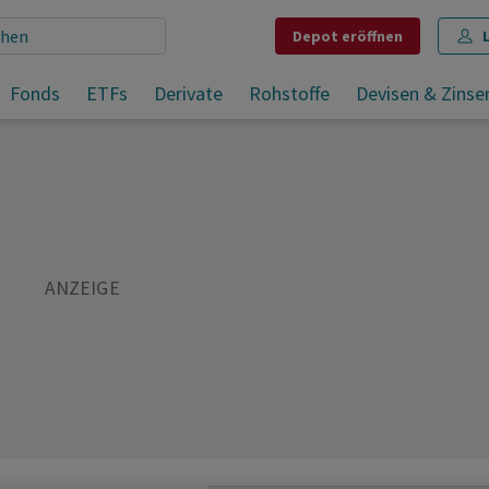
Depot
eröffnen
Fonds
ETFs
Derivate
Rohstoffe
Devisen & Zinse
Teilen
Merken
Drucken
Kommentare