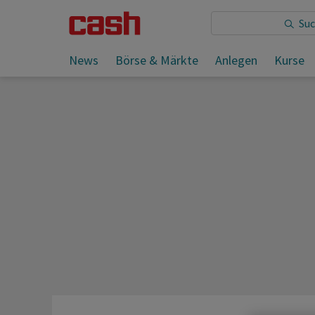
Sie lesen:
4-Wochenvorschau Schweiz ab 29.08.2023
News
Börse & Märkte
Anlegen
Kurse