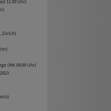
st 11.00 Uhr)

r)

 Zürich)

Uhr)

orge (MK 09.00 Uhr)

2023

ich)
