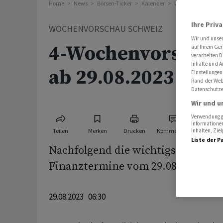
Home
News
Börsen-Ticker
Kalender
Wochenvorschau S
Ihre Priv
WOCHENVORSCHAU SCHWEIZ
Wir und unse
4-Wochenvorschau
auf Ihrem Ger
verarbeiten D
Inhalte und A
ab 29.08.2023
Einstellungen
Rand der Webs
Datenschutze
Wir und u
Verwendung ge
Informationen
Teilen
Merken
Drucken
Kommentare
Inhalten, Zi
Liste der P
Nachfolgend die wichtigsten Wirts
Finanztermine vom 29.08.2023 - 25
29.08.2023 06:30