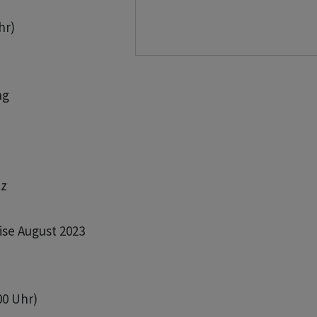
r)

g

z

se August 2023

0 Uhr)
