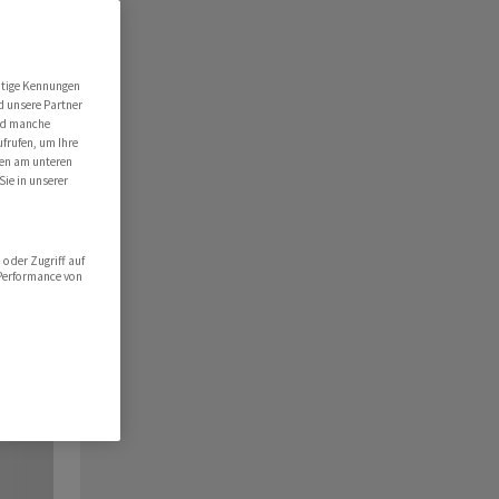
utige Kennungen
d unsere Partner
ind manche
ufrufen, um Ihre
ten am unteren
Sie in unserer
oder Zugriff auf
 Performance von