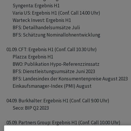
       Syngenta: Ergebnis H1

       Varia US: Ergebnis H1 (Conf. Call 14.00 Uhr)

       Warteck Invest: Ergebnis H1

       BFS: Detailhandelsumsätze Juli

       BFS: Schätzung Nominallohnentwicklung

01.09. CFT: Ergebnis H1 (Conf. Call 10.30 Uhr)

       Plazza: Ergebnis H1

       BWO: Publikation Hypo-Referenzzinssatz

       BFS: Dienstleistungsumsätze Juni 2023

       BFS: Landesindex der Konsumentenpreise August 2023

       Einkaufsmanager-Index (PMI) August

04.09. Burkhalter: Ergebnis H1 (Conf. Call 9.00 Uhr)

       Seco: BIP Q2 2023

05.09. Partners Group: Ergebnis H1 (Conf. Call 10.00 Uhr)

       Accelleron: Ergebnis H1 (Conf. Call 09.30 Uhr)
