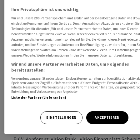
       BKW: Ergebnis H1 (MK 09.30 Uhr, Zürich)

Ihre Privatsphäre ist uns wichtig
       Fundamenta: Ergebnis H1 (Conf. Call 10.00 Uhr)

Wir und unsere
293
-Partner speichern und greifen auf personenbezogene Daten wie Bro
       SwissBanking: Bankenbarometer 2023 (MK 09.00 Uhr)

eindeutige Kennungen auf Ihrem Gerät zu. Durch Auswahl von Akzeptieren aktivieren Sie
       BFS: Logiernächte Juli 2023

Technologien für die unter „Wir und unsere Partner verarbeiten Daten, um Ihnen Dienste
bereitzustellen“ aufgeführten Zwecke. Wenn Tracker deaktiviert sind, sind manche Inha
       Complementa: Risiko-Check-Up Pensionskassen 2023 (MK
Anzeigen möglicherweise nicht mehr so relevant für Sie. Sie können dieses Menü jederzeit
aufrufen, um Ihre Einstellungen zu ändern oder Ihre Einwilligung zu widerrufen, indem Si
Voreinstellungen verwalten am unteren Rand der Webseite klicken. Ihre Einstellungen gel
06.09. Richemont: GV (10.00 Uhr)

unseres Website. Weitere Informationen finden Sie in unserer Datenschutzerklärung.
       Swiss Life: Ergebnis H1

Wir und unsere Partner verarbeiten Daten, um Folgendes
       Belimo: Capital Markets Day (10.00 - 14.00 Uhr)

bereitzustellen:
       MK Reise-Verband SRV: Reisebranche nach Corona

Verwendung genauer Standortdaten. Endgeräteeigenschaften zur Identifikation aktiv ab
Speichern von oder Zugriff auf Informationen auf einem Endgerät. Personalisierte Werb
       Swiss Green Economy Symposium (inkl. 7.9.)

Inhalte, Messung von Werbeleistung und der Performance von Inhalten, Zielgruppenfors
Entwicklung und Verbesserung von Angeboten.
Liste der Partner (Lieferanten)
07.09. Mobiliar: Ergebnis H1

       Santhera: Ergebnis H1

       Villars: Ergebnis H1

EINSTELLUNGEN
AKZEPTIEREN
       Seco: Arbeitsmarktdaten August 2023

       SNB: Devisenreserven August 2023

       FuW-Konferenz: Vision Bank - Vision Finanzplatz Schweiz
