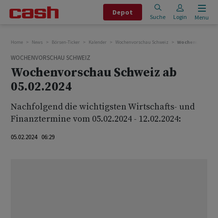
Depot
Suche
Login
Menu
Home
News
Börsen-Ticker
Kalender
Wochenvorschau Schweiz
Wochenvorschau S
WOCHENVORSCHAU SCHWEIZ
Wochenvorschau Schweiz ab
05.02.2024
Nachfolgend die wichtigsten Wirtschafts- und
Finanztermine vom 05.02.2024 - 12.02.2024:
05.02.2024 06:29