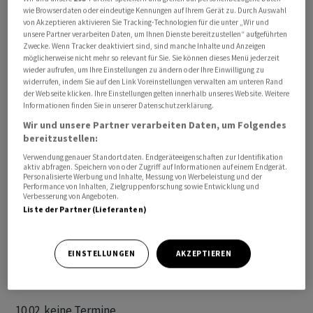
wie Browserdaten oder eindeutige Kennungen auf Ihrem Gerät zu. Durch Auswahl
       Seco: Arbeitsmarktdaten Januar 2024

von Akzeptieren aktivieren Sie Tracking-Technologien für die unter „Wir und
       KOF Konjunkturumfragen

unsere Partner verarbeiten Daten, um Ihnen Dienste bereitzustellen“ aufgeführten
Zwecke. Wenn Tracker deaktiviert sind, sind manche Inhalte und Anzeigen
möglicherweise nicht mehr so relevant für Sie. Sie können dieses Menü jederzeit
08.02. BCV: Ergebnis 2023 

wieder aufrufen, um Ihre Einstellungen zu ändern oder Ihre Einwilligung zu
       Lastminute: Ergebnis 2023

widerrufen, indem Sie auf den Link Voreinstellungen verwalten am unteren Rand
der Webseite klicken. Ihre Einstellungen gelten innerhalb unseres Website. Weitere
       Leonteq: Ergebnis 2023 

Informationen finden Sie in unserer Datenschutzerklärung.
       SPS: Ergebnis 2023 

Wir und unsere Partner verarbeiten Daten, um Folgendes
       Vontobel: Ergebnis 2023 

bereitzustellen:
       Swisscom: Ergebnis 2023 

Verwendung genauer Standortdaten. Endgeräteeigenschaften zur Identifikation
aktiv abfragen. Speichern von oder Zugriff auf Informationen auf einem Endgerät.
       SHL: GV 

Personalisierte Werbung und Inhalte, Messung von Werbeleistung und der
Performance von Inhalten, Zielgruppenforschung sowie Entwicklung und
Verbesserung von Angeboten.
09.02. Ems-Chemie: Ergebnis 2023 

Liste der Partner (Lieferanten)
       Graubündner KB: Ergebnis 2023 

       Mobimo: Ergebnis 2023

EINSTELLUNGEN
AKZEPTIEREN
       ZKB: Ergebnis 2023 

       AMS Osram: Ergebnis 2023 

10.02. keine Termine
