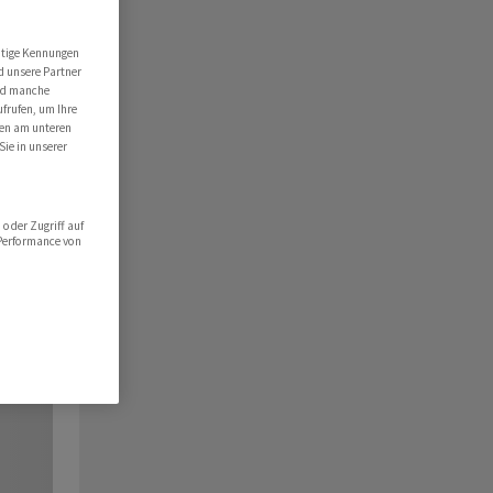
utige Kennungen
d unsere Partner
ind manche
ufrufen, um Ihre
ten am unteren
Sie in unserer
oder Zugriff auf
 Performance von