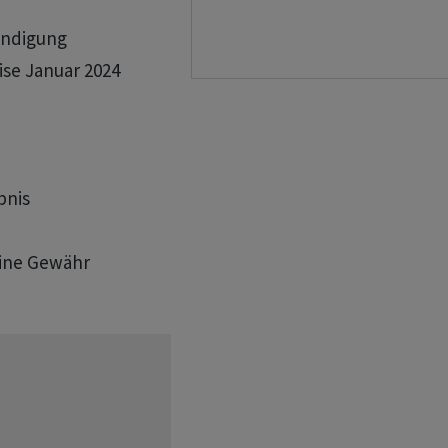
ündigung

se Januar 2024

nis

eine Gewähr