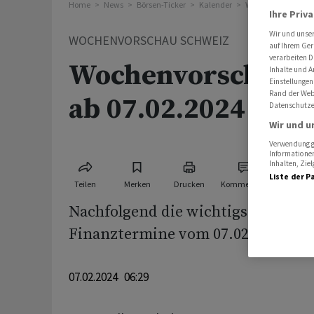
Home
News
Börsen-Ticker
Kalender
Wochenvorschau S
Ihre Priv
Wir und unse
WOCHENVORSCHAU SCHWEIZ
auf Ihrem Ger
verarbeiten D
Wochenvorschau S
Inhalte und A
Einstellungen
Rand der Webs
ab 07.02.2024
Datenschutze
Wir und u
Verwendung ge
Informationen
Inhalten, Zi
Liste der P
Teilen
Merken
Drucken
Kommentare
Nachfolgend die wichtigsten Wirts
Finanztermine vom 07.02.2024 - 14
07.02.2024 06:29