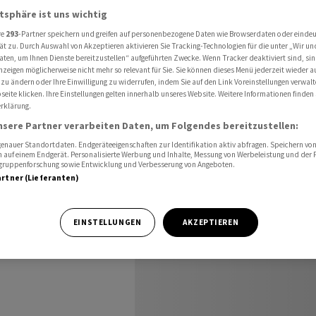
chweiz
Wochenvorschau Schweiz ab 07.02.2024
atsphäre ist uns wichtig
re
293
-Partner speichern und greifen auf personenbezogene Daten wie Browserdaten oder einde
ät zu. Durch Auswahl von Akzeptieren aktivieren Sie Tracking-Technologien für die unter „Wir un
aten, um Ihnen Dienste bereitzustellen“ aufgeführten Zwecke. Wenn Tracker deaktiviert sind, s
chweiz
nzeigen möglicherweise nicht mehr so relevant für Sie. Sie können dieses Menü jederzeit wieder a
 zu ändern oder Ihre Einwilligung zu widerrufen, indem Sie auf den Link Voreinstellungen verwal
eite klicken. Ihre Einstellungen gelten innerhalb unseres Website. Weitere Informationen finden 
rklärung.
nsere Partner verarbeiten Daten, um Folgendes bereitzustellen:
nauer Standortdaten. Endgeräteeigenschaften zur Identifikation aktiv abfragen. Speichern von 
 auf einem Endgerät. Personalisierte Werbung und Inhalte, Messung von Werbeleistung und der
elgruppenforschung sowie Entwicklung und Verbesserung von Angeboten.
artner (Lieferanten)
chafts- und
EINSTELLUNGEN
AKZEPTIEREN
.02.2024: