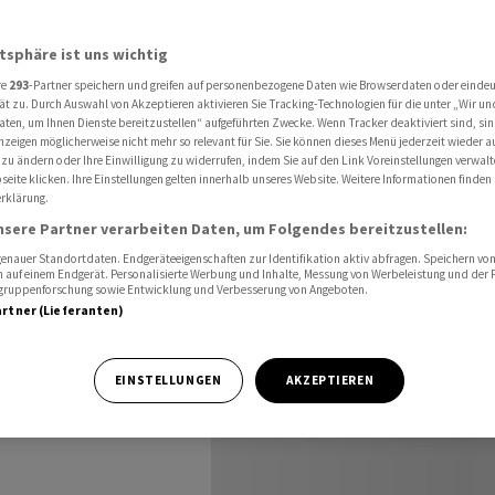
chweiz
Wochenvorschau Schweiz ab 07.03.2024
atsphäre ist uns wichtig
re
293
-Partner speichern und greifen auf personenbezogene Daten wie Browserdaten oder einde
chweiz
ät zu. Durch Auswahl von Akzeptieren aktivieren Sie Tracking-Technologien für die unter „Wir un
aten, um Ihnen Dienste bereitzustellen“ aufgeführten Zwecke. Wenn Tracker deaktiviert sind, s
nzeigen möglicherweise nicht mehr so relevant für Sie. Sie können dieses Menü jederzeit wieder a
 zu ändern oder Ihre Einwilligung zu widerrufen, indem Sie auf den Link Voreinstellungen verwal
eite klicken. Ihre Einstellungen gelten innerhalb unseres Website. Weitere Informationen finden 
rklärung.
nsere Partner verarbeiten Daten, um Folgendes bereitzustellen:
nauer Standortdaten. Endgeräteeigenschaften zur Identifikation aktiv abfragen. Speichern von 
 auf einem Endgerät. Personalisierte Werbung und Inhalte, Messung von Werbeleistung und der
elgruppenforschung sowie Entwicklung und Verbesserung von Angeboten.
artner (Lieferanten)
chafts- und
.03.2024:
EINSTELLUNGEN
AKZEPTIEREN