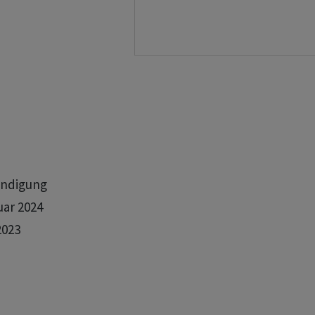
ündigung

ar 2024

023 
