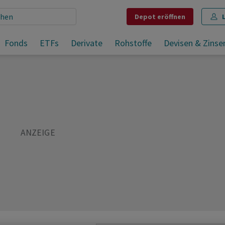
Depot
eröffnen
Fonds
ETFs
Derivate
Rohstoffe
Devisen & Zinse
Teilen
Merken
Drucken
Kommentare