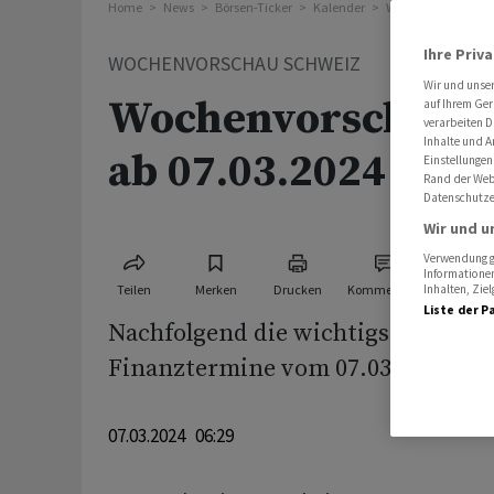
Home
News
Börsen-Ticker
Kalender
Wochenvorschau S
Ihre Priv
WOCHENVORSCHAU SCHWEIZ
Wir und unse
Wochenvorschau S
auf Ihrem Ger
verarbeiten D
Inhalte und A
ab 07.03.2024
Einstellungen
Rand der Webs
Datenschutze
Wir und u
Verwendung ge
Informationen
Teilen
Merken
Drucken
Kommentare
Inhalten, Zi
Liste der P
Nachfolgend die wichtigsten Wirts
Finanztermine vom 07.03.2024 - 14
07.03.2024 06:29