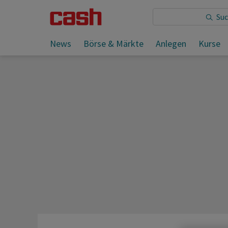
Sie lesen:
Wochenvorschau Schweiz ab 07.03.2024
News
Börse & Märkte
Anlegen
Kurse