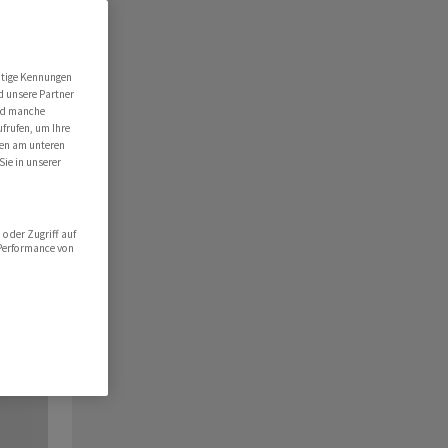
utige Kennungen
d unsere Partner
ind manche
ufrufen, um Ihre
ten am unteren
Sie in unserer
oder Zugriff auf
 Performance von