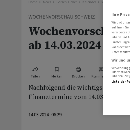
Home
News
Börsen-Ticker
Kalender
Wochenvorschau S
Ihre Priv
WOCHENVORSCHAU SCHWEIZ
Wir und unse
Wochenvorschau S
auf Ihrem Ger
verarbeiten D
Inhalte und A
ab 14.03.2024
Einstellungen
Rand der Webs
Datenschutze
Wir und u
Verwendung ge
Informationen
Teilen
Merken
Drucken
Kommentare
Inhalten, Zi
Liste der P
Nachfolgend die wichtigsten Wirts
Finanztermine vom 14.03.2024 - 21
14.03.2024 06:29