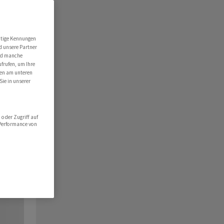
utige Kennungen
d unsere Partner
ind manche
ufrufen, um Ihre
ten am unteren
Sie in unserer
oder Zugriff auf
 Performance von