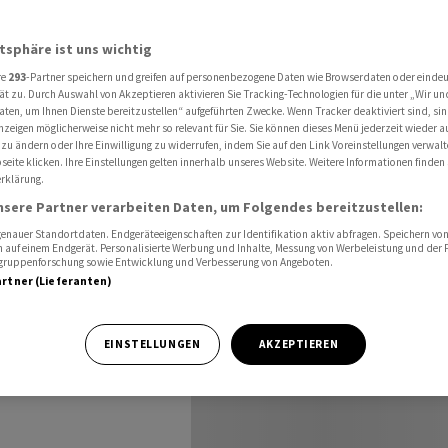
chweiz
Wochenvorschau Schweiz ab 14.03.2024
atsphäre ist uns wichtig
re
293
-Partner speichern und greifen auf personenbezogene Daten wie Browserdaten oder einde
chweiz
ät zu. Durch Auswahl von Akzeptieren aktivieren Sie Tracking-Technologien für die unter „Wir un
aten, um Ihnen Dienste bereitzustellen“ aufgeführten Zwecke. Wenn Tracker deaktiviert sind, s
nzeigen möglicherweise nicht mehr so relevant für Sie. Sie können dieses Menü jederzeit wieder a
 zu ändern oder Ihre Einwilligung zu widerrufen, indem Sie auf den Link Voreinstellungen verwal
eite klicken. Ihre Einstellungen gelten innerhalb unseres Website. Weitere Informationen finden 
rklärung.
nsere Partner verarbeiten Daten, um Folgendes bereitzustellen:
nauer Standortdaten. Endgeräteeigenschaften zur Identifikation aktiv abfragen. Speichern von 
 auf einem Endgerät. Personalisierte Werbung und Inhalte, Messung von Werbeleistung und der
elgruppenforschung sowie Entwicklung und Verbesserung von Angeboten.
artner (Lieferanten)
chafts- und
.03.2024:
EINSTELLUNGEN
AKZEPTIEREN