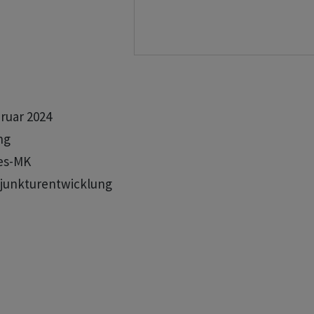
ruar 2024

g

es-MK 

njunkturentwicklung 
