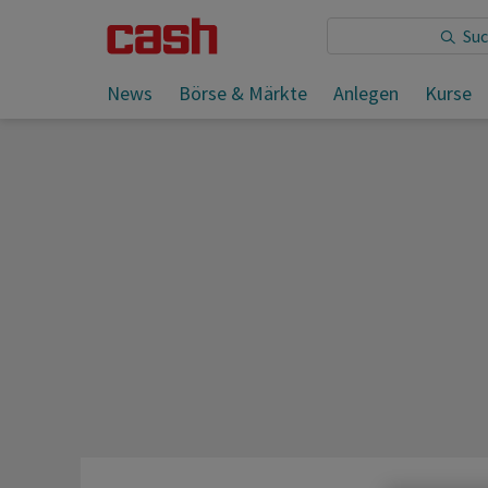
Sie lesen:
Wochenvorschau Schweiz ab 14.03.2024
News
Börse & Märkte
Anlegen
Kurse