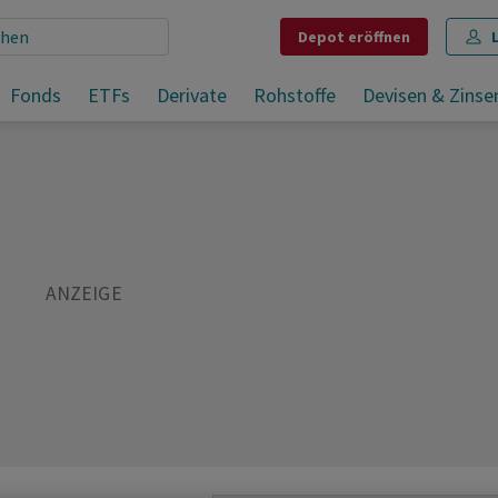
Depot
eröffnen
Fonds
ETFs
Derivate
Rohstoffe
Devisen & Zinse
Teilen
Merken
Drucken
Kommentare