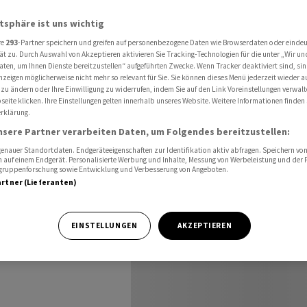
ernational
Tagesvorschau International für den 01.03.2024
atsphäre ist uns wichtig
re
293
-Partner speichern und greifen auf personenbezogene Daten wie Browserdaten oder einde
ät zu. Durch Auswahl von Akzeptieren aktivieren Sie Tracking-Technologien für die unter „Wir un
aten, um Ihnen Dienste bereitzustellen“ aufgeführten Zwecke. Wenn Tracker deaktiviert sind, s
nzeigen möglicherweise nicht mehr so relevant für Sie. Sie können dieses Menü jederzeit wieder a
 zu ändern oder Ihre Einwilligung zu widerrufen, indem Sie auf den Link Voreinstellungen verwal
den
eite klicken. Ihre Einstellungen gelten innerhalb unseres Website. Weitere Informationen finden 
rklärung.
nsere Partner verarbeiten Daten, um Folgendes bereitzustellen:
nauer Standortdaten. Endgeräteeigenschaften zur Identifikation aktiv abfragen. Speichern von 
 auf einem Endgerät. Personalisierte Werbung und Inhalte, Messung von Werbeleistung und der
elgruppenforschung sowie Entwicklung und Verbesserung von Angeboten.
artner (Lieferanten)
EINSTELLUNGEN
AKZEPTIEREN
chafts- und