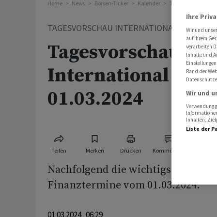
Home
News
Börsen-Ticker
Kalender
Tagesvorschau Int
Ihre Priv
TAGESVORSCHAU INTERNATIONAL
Wir und unse
auf Ihrem Ger
Tagesvorschau
verarbeiten D
Inhalte und A
Einstellungen
International für 
Rand der Webs
Datenschutze
01.03.2024
Wir und u
Verwendung ge
Informationen
Inhalten, Zi
Liste der P
Teilen
Merken
Drucken
Kommentare
Nachfolgend die wichtigsten Wirts
Finanztermine vom 01.03.2024:
01.03.2024 06:29