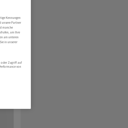
utige Kennungen
d unsere Partner
ind manche
ufrufen, um Ihre
ten am unteren
Sie in unserer
oder Zugriff auf
 Performance von