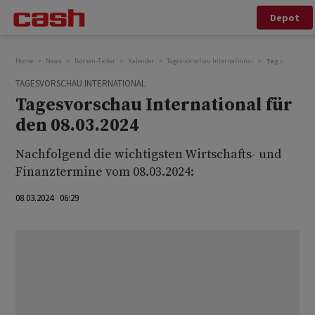
Depot
Home
News
Börsen-Ticker
Kalender
Tagesvorschau International
Tagesvorschau 
TAGESVORSCHAU INTERNATIONAL
Tagesvorschau International für
den 08.03.2024
Nachfolgend die wichtigsten Wirtschafts- und
Finanztermine vom 08.03.2024:
08.03.2024 06:29