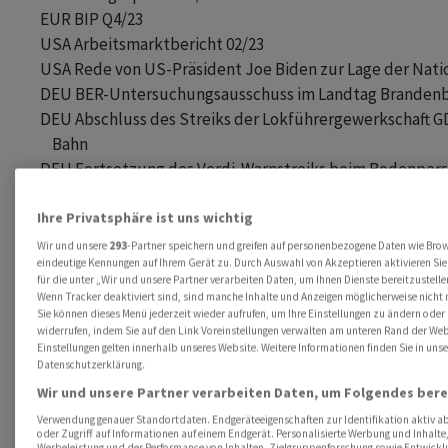
      EUR BIP Q4/23 

      USA Arbeitsmarktbericht 02/23

      USA Rede von US-Präsident Joe Biden zur Lage der Natio
      DEU BER-Untersuchungsausschuss im Landtag Brandenb
      DEU Abschluss des Streiks der Lokführergewerkschaft G
          Bahn

      DEU Fortsetzung des Verdi-Warnstreiks beim Bodenpers
- Hinweis

Ihre Privatsphäre ist uns wichtig
      RUS Feiertag - Börse geschlossen

Wir und unsere
293
-Partner speichern und greifen auf personenbezogene Daten wie Bro
eindeutige Kennungen auf Ihrem Gerät zu. Durch Auswahl von Akzeptieren aktivieren Si
für die unter „Wir und unsere Partner verarbeiten Daten, um Ihnen Dienste bereitzustell
Für Vollständigkeit und Richtigkeit kann keine Gewähr
Wenn Tracker deaktiviert sind, sind manche Inhalte und Anzeigen möglicherweise nicht me
Sie können dieses Menü jederzeit wieder aufrufen, um Ihre Einstellungen zu ändern oder 
übernommen werden.
widerrufen, indem Sie auf den Link Voreinstellungen verwalten am unteren Rand der Webs
Einstellungen gelten innerhalb unseres Website. Weitere Informationen finden Sie in unse
awp-robot/
Datenschutzerklärung.
Wir und unsere Partner verarbeiten Daten, um Folgendes bere
(AWP)
Verwendung genauer Standortdaten. Endgeräteeigenschaften zur Identifikation aktiv ab
oder Zugriff auf Informationen auf einem Endgerät. Personalisierte Werbung und Inhalte
Werbeleistung und der Performance von Inhalten, Zielgruppenforschung sowie Entwick