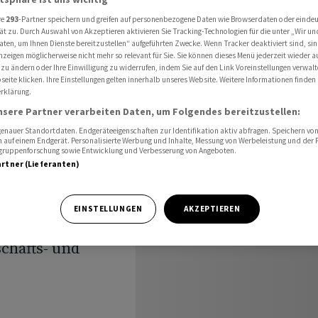
ernational
Tagesvorschau International für den 13.02.2024
re
293
-Partner speichern und greifen auf personenbezogene Daten wie Browserdaten oder einde
ät zu. Durch Auswahl von Akzeptieren aktivieren Sie Tracking-Technologien für die unter „Wir un
aten, um Ihnen Dienste bereitzustellen“ aufgeführten Zwecke. Wenn Tracker deaktiviert sind, s
nzeigen möglicherweise nicht mehr so relevant für Sie. Sie können dieses Menü jederzeit wieder a
 zu ändern oder Ihre Einwilligung zu widerrufen, indem Sie auf den Link Voreinstellungen verwal
eite klicken. Ihre Einstellungen gelten innerhalb unseres Website. Weitere Informationen finden 
rklärung.
den
nsere Partner verarbeiten Daten, um Folgendes bereitzustellen:
nauer Standortdaten. Endgeräteeigenschaften zur Identifikation aktiv abfragen. Speichern von 
 auf einem Endgerät. Personalisierte Werbung und Inhalte, Messung von Werbeleistung und der
elgruppenforschung sowie Entwicklung und Verbesserung von Angeboten.
artner (Lieferanten)
EINSTELLUNGEN
AKZEPTIEREN
chafts- und