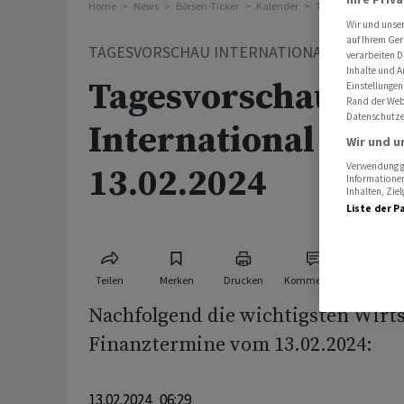
Home
News
Börsen-Ticker
Kalender
Tagesvorschau Int
Wir und unse
auf Ihrem Ger
TAGESVORSCHAU INTERNATIONAL
verarbeiten D
Inhalte und A
Tagesvorschau
Einstellungen
Rand der Webs
Datenschutze
International für 
Wir und u
Verwendung ge
13.02.2024
Informationen
Inhalten, Zi
Liste der P
Teilen
Merken
Drucken
Kommentare
Nachfolgend die wichtigsten Wirts
Finanztermine vom 13.02.2024:
13.02.2024 06:29