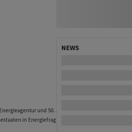
NEWS
n Energieagentur und 50. Jubiläum 

riestaaten in Energiefragen berät, Paris
