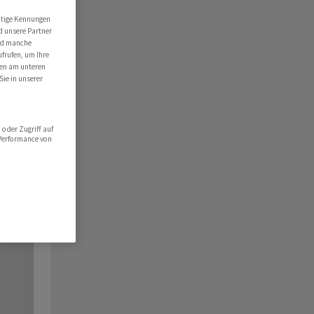
utige Kennungen
d unsere Partner
ind manche
ufrufen, um Ihre
ten am unteren
Sie in unserer
oder Zugriff auf
 Performance von