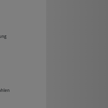
ng 

hlen
