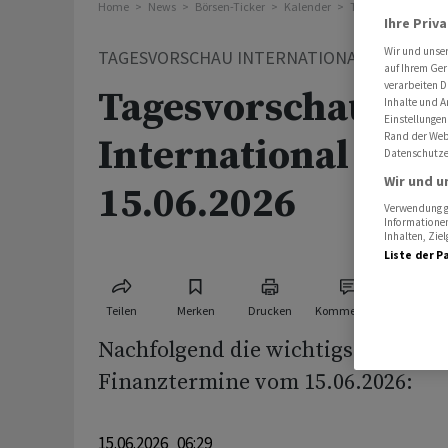
Home
News
Börsen-Ticker
Kalender
Tagesvorschau Int
Ihre Priv
Wir und unse
TAGESVORSCHAU INTERNATIONAL
auf Ihrem Ger
verarbeiten D
Tagesvorschau
Inhalte und A
Einstellungen
Rand der Webs
International für 
Datenschutze
Wir und u
15.06.2026
Verwendung ge
Informationen
Inhalten, Zi
Liste der P
Teilen
Merken
Drucken
Kommentare
Nachfolgend die wichtigsten Wirts
Finanztermine vom 15.06.2026:
15.06.2026 06:29