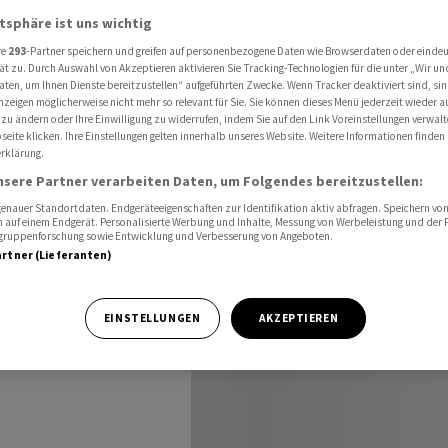
ernational
Tagesvorschau International für den 15.06.2026
atsphäre ist uns wichtig
re
293
-Partner speichern und greifen auf personenbezogene Daten wie Browserdaten oder einde
ät zu. Durch Auswahl von Akzeptieren aktivieren Sie Tracking-Technologien für die unter „Wir un
aten, um Ihnen Dienste bereitzustellen“ aufgeführten Zwecke. Wenn Tracker deaktiviert sind, s
nzeigen möglicherweise nicht mehr so relevant für Sie. Sie können dieses Menü jederzeit wieder a
 zu ändern oder Ihre Einwilligung zu widerrufen, indem Sie auf den Link Voreinstellungen verwal
eite klicken. Ihre Einstellungen gelten innerhalb unseres Website. Weitere Informationen finden 
den
rklärung.
nsere Partner verarbeiten Daten, um Folgendes bereitzustellen:
nauer Standortdaten. Endgeräteeigenschaften zur Identifikation aktiv abfragen. Speichern von 
 auf einem Endgerät. Personalisierte Werbung und Inhalte, Messung von Werbeleistung und der
elgruppenforschung sowie Entwicklung und Verbesserung von Angeboten.
artner (Lieferanten)
EINSTELLUNGEN
AKZEPTIEREN
chafts- und