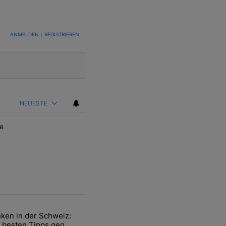
TUNG, UM BENACHRICHTIGT ZU WERDEN, WENN NEUE KOMMENTARE VERÖFFENTLICHT WE
ANMELDEN
|
REGISTRIEREN
NEUESTE
e
ten Artikel der letzten 7 days.
ken in der Schweiz:
ür den Verkauf von WM-Anteilen" mit 2 kommentare.
el mit dem Titel "Tanken in der Schweiz: Die besten Tipps gegen teu
 besten Tipps gegen