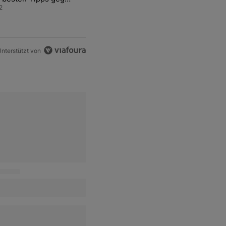
ren Sprit
2
nterstützt von