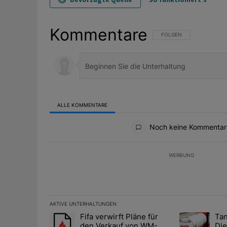
Kommentare
FOLGE DIESER UNTERHAL
FOLGEN
ALLE KOMMENTARE
Alle Kommentare
Noch keine Kommentar
WERBUNG
AKTIVE UNTERHALTUNGEN
Das Folgende ist eine Liste der am meisten kommentier
Fifa verwirft Pläne für
Tan
Ein Trendartikel mit dem Titel "Fifa verwirft Pläne f
Ein Trendartik
den Verkauf von WM-
Die