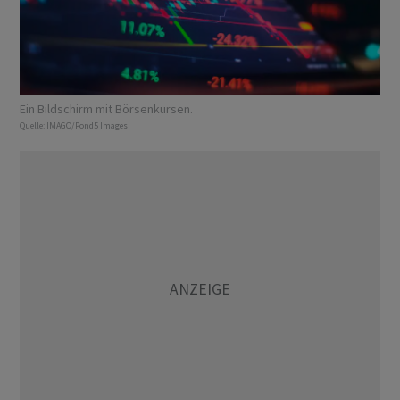
Ein Bildschirm mit Börsenkursen.
Quelle:
IMAGO/Pond5 Images