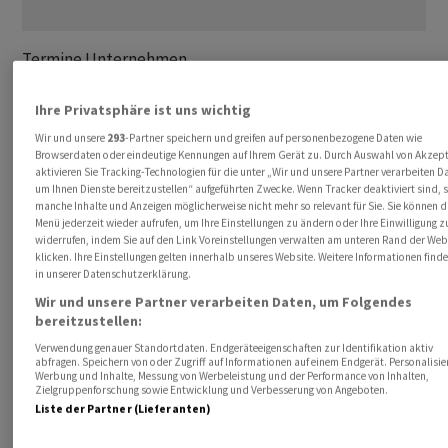
Termine Unternehmen

      DEU Mutares Jahreszahlen

      GBR Standard Life Jahreszahlen

Ihre Privatsphäre ist uns wichtig
      TWN Foxconn Technology Q4-Zahlen

Wir und unsere
293
-Partner speichern und greifen auf personenbezogene Daten wie
Browserdaten oder eindeutige Kennungen auf Ihrem Gerät zu. Durch Auswahl von Akzept
aktivieren Sie Tracking-Technologien für die unter „Wir und unsere Partner verarbeiten D
Termine Konjunktur

um Ihnen Dienste bereitzustellen“ aufgeführten Zwecke. Wenn Tracker deaktiviert sind, 
manche Inhalte und Anzeigen möglicherweise nicht mehr so relevant für Sie. Sie können d
      USA Empire State Bericht 3/26

Menü jederzeit wieder aufrufen, um Ihre Einstellungen zu ändern oder Ihre Einwilligung z
      USA Industrieproduktion 2/26

widerrufen, indem Sie auf den Link Voreinstellungen verwalten am unteren Rand der Web
      USA Kapazitätsauslastung 2/26

klicken. Ihre Einstellungen gelten innerhalb unseres Website. Weitere Informationen finde
in unserer Datenschutzerklärung.
      FRA Handelsgespräche zwischen den USA und China in Fr
Wir und unsere Partner verarbeiten Daten, um Folgendes
bereitzustellen:
Für Vollständigkeit und Richtigkeit kann keine Gewähr
Verwendung genauer Standortdaten. Endgeräteeigenschaften zur Identifikation aktiv
übernommen werden.
abfragen. Speichern von oder Zugriff auf Informationen auf einem Endgerät. Personalisie
Werbung und Inhalte, Messung von Werbeleistung und der Performance von Inhalten,
Zielgruppenforschung sowie Entwicklung und Verbesserung von Angeboten.
awp-robot/
Liste der Partner (Lieferanten)