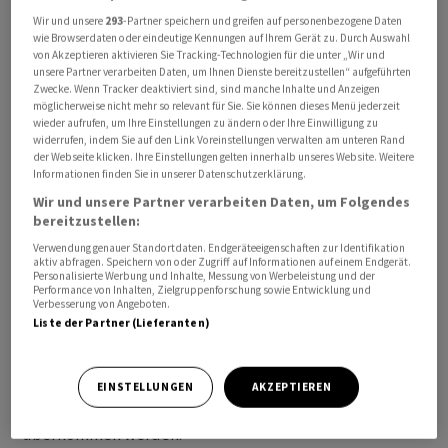
Wir und unsere
293
-Partner speichern und greifen auf personenbezogene Daten
wie Browserdaten oder eindeutige Kennungen auf Ihrem Gerät zu. Durch Auswahl
von Akzeptieren aktivieren Sie Tracking-Technologien für die unter „Wir und
Termine Unternehmen

unsere Partner verarbeiten Daten, um Ihnen Dienste bereitzustellen“ aufgeführten
      GBR InterContinental Hotels Jahreszahlen

Zwecke. Wenn Tracker deaktiviert sind, sind manche Inhalte und Anzeigen
      IRL Medtronic Q3-Zahlen

möglicherweise nicht mehr so relevant für Sie. Sie können dieses Menü jederzeit
wieder aufrufen, um Ihre Einstellungen zu ändern oder Ihre Einwilligung zu
      FRA Carrefour Jahreszahlen

widerrufen, indem Sie auf den Link Voreinstellungen verwalten am unteren Rand
      AUS BHP Group Halbjahreszahlen

der Webseite klicken. Ihre Einstellungen gelten innerhalb unseres Website. Weitere
Informationen finden Sie in unserer Datenschutzerklärung.
Wir und unsere Partner verarbeiten Daten, um Folgendes
Termine Konjunktur

bereitzustellen:
      GBR Arbeitslosenzahlen 1/26

Verwendung genauer Standortdaten. Endgeräteeigenschaften zur Identifikation
      DEU Verbraucherpreise 1/26 

aktiv abfragen. Speichern von oder Zugriff auf Informationen auf einem Endgerät.
Personalisierte Werbung und Inhalte, Messung von Werbeleistung und der
      DEU ZEW-Konjunkturerwartungen 2/26

Performance von Inhalten, Zielgruppenforschung sowie Entwicklung und
Verbesserung von Angeboten.
      USA Empire State Bericht 2/26

Liste der Partner (Lieferanten)
      USA NAHB Wohnungsmarkt-Index 2/26

-

EINSTELLUNGEN
AKZEPTIEREN
Für Vollständigkeit und Richtigkeit kann keine Gewähr
übernommen werden.