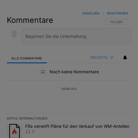
ANMELDEN
|
REGISTRIEREN
Kommentare
FOLGE DIESER U
FOLGEN
NEUESTE
ALLE KOMMENTARE
Alle Kommentare
Noch keine Kommentare
WERBUNG
AKTIVE UNTERHALTUNGEN
Das Folgende ist eine Liste der am meisten kommentierten Artikel
Ein Trendartikel mit dem Titel "Fifa verwirft Pläne für den Verk
Fifa verwirft Pläne für den Verkauf von WM-Anteilen
2