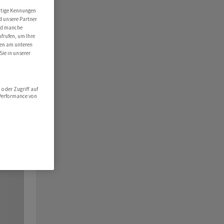
utige Kennungen
d unsere Partner
ind manche
ufrufen, um Ihre
ten am unteren
Sie in unserer
oder Zugriff auf
 Performance von