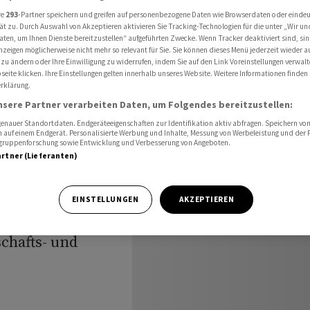
ernational
Tagesvorschau International für den 17.05.2024
re
293
-Partner speichern und greifen auf personenbezogene Daten wie Browserdaten oder einde
ät zu. Durch Auswahl von Akzeptieren aktivieren Sie Tracking-Technologien für die unter „Wir un
aten, um Ihnen Dienste bereitzustellen“ aufgeführten Zwecke. Wenn Tracker deaktiviert sind, s
nzeigen möglicherweise nicht mehr so relevant für Sie. Sie können dieses Menü jederzeit wieder a
 zu ändern oder Ihre Einwilligung zu widerrufen, indem Sie auf den Link Voreinstellungen verwal
eite klicken. Ihre Einstellungen gelten innerhalb unseres Website. Weitere Informationen finden 
rklärung.
den
nsere Partner verarbeiten Daten, um Folgendes bereitzustellen:
nauer Standortdaten. Endgeräteeigenschaften zur Identifikation aktiv abfragen. Speichern von 
 auf einem Endgerät. Personalisierte Werbung und Inhalte, Messung von Werbeleistung und der
elgruppenforschung sowie Entwicklung und Verbesserung von Angeboten.
artner (Lieferanten)
EINSTELLUNGEN
AKZEPTIEREN
chafts- und