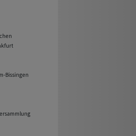
chen

kfurt

m-Bissingen

tversammlung
