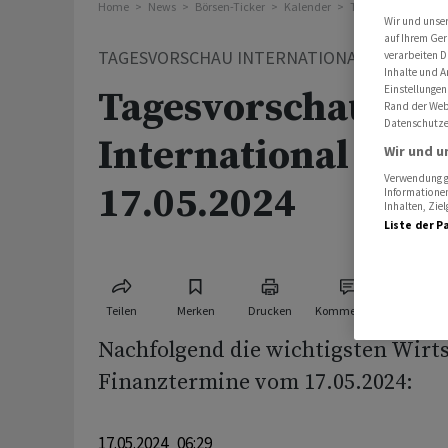
Home
News
Börsen-Ticker
Kalender
Tagesvorschau Int
Wir und unse
auf Ihrem Ger
TAGESVORSCHAU INTERNATIONAL
verarbeiten D
Inhalte und A
Einstellungen
Tagesvorschau
Rand der Webs
Datenschutze
International für 
Wir und u
Verwendung ge
17.05.2024
Informationen
Inhalten, Zi
Liste der P
Teilen
Merken
Drucken
Kommentare
Nachfolgend die wichtigsten Wirts
Finanztermine vom 17.05.2024:
17.05.2024 06:29