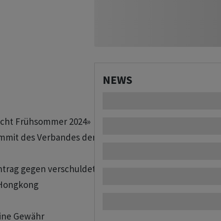
NEWS
richt Frühsommer 2024»

mmit des Verbandes der Elektro- und 

ntrag gegen verschuldeten 

 Hongkong

eine Gewähr