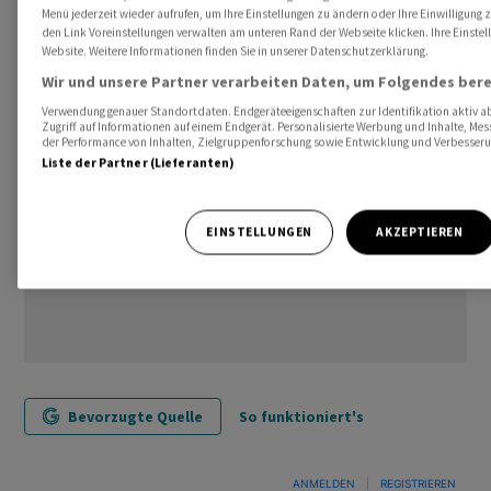
Menü jederzeit wieder aufrufen, um Ihre Einstellungen zu ändern oder Ihre Einwilligung 
den Link Voreinstellungen verwalten am unteren Rand der Webseite klicken. Ihre Einstel
(AWP)
Website. Weitere Informationen finden Sie in unserer Datenschutzerklärung.
Wir und unsere Partner verarbeiten Daten, um Folgendes bere
Verwendung genauer Standortdaten. Endgeräteeigenschaften zur Identifikation aktiv ab
Zugriff auf Informationen auf einem Endgerät. Personalisierte Werbung und Inhalte, Me
der Performance von Inhalten, Zielgruppenforschung sowie Entwicklung und Verbesser
Liste der Partner (Lieferanten)
EINSTELLUNGEN
AKZEPTIEREN
Bevorzugte Quelle
So funktioniert's
ANMELDEN
|
REGISTRIEREN