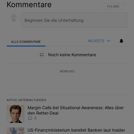
Kommentare
FOLGE DIESER U
FOLGEN
NEUESTE
ALLE KOMMENTARE
Alle Kommentare
Noch keine Kommentare
WERBUNG
AKTIVE UNTERHALTUNGEN
Das Folgende ist eine Liste der am meisten kommentierten Artikel
Ein Trendartikel mit dem Titel "Margin Calls bei Situational Awar
Margin Calls bei Situational Awareness: Alles über
den Retter-Deal
3
Ein Trendartikel mit dem Titel "US-Finanzministerium bereitet Ban
US-Finanzministerium bereitet Banken laut Insider