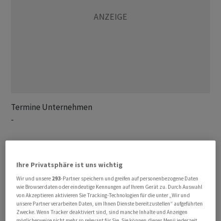
Termine Unternehmen

-

Termine Konjunktur

      DEU ZEW Konjunkturerwartungen 6/24

Ihre Privatsphäre ist uns wichtig
      EUR Verbraucherpreise 5/24 

Wir und unsere
293
-Partner speichern und greifen auf personenbezogene Daten
      USA Einzelhandelsumsatz 5/24

wie Browserdaten oder eindeutige Kennungen auf Ihrem Gerät zu. Durch Auswahl
      USA Industrieproduktion 5/24

von Akzeptieren aktivieren Sie Tracking-Technologien für die unter „Wir und
unsere Partner verarbeiten Daten, um Ihnen Dienste bereitzustellen“ aufgeführten
      USA Kapazitätsauslastung 5/24

Zwecke. Wenn Tracker deaktiviert sind, sind manche Inhalte und Anzeigen
-

möglicherweise nicht mehr so relevant für Sie. Sie können dieses Menü jederzeit