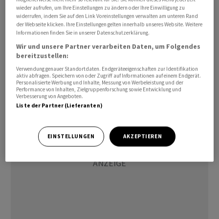
wieder aufrufen, um Ihre Einstellungen zu ändern oder Ihre Einwilligung zu
widerrufen, indem Sie auf den Link Voreinstellungen verwalten am unteren Rand
Für Vollständigkeit und Richtigkeit kann keine Gewähr
der Webseite klicken. Ihre Einstellungen gelten innerhalb unseres Website. Weitere
übernommen werden.
Informationen finden Sie in unserer Datenschutzerklärung.
Wir und unsere Partner verarbeiten Daten, um Folgendes
bereitzustellen:
awp-robot/
Verwendung genauer Standortdaten. Endgeräteeigenschaften zur Identifikation
aktiv abfragen. Speichern von oder Zugriff auf Informationen auf einem Endgerät.
(AWP)
Personalisierte Werbung und Inhalte, Messung von Werbeleistung und der
Performance von Inhalten, Zielgruppenforschung sowie Entwicklung und
Verbesserung von Angeboten.
Liste der Partner (Lieferanten)
EINSTELLUNGEN
AKZEPTIEREN