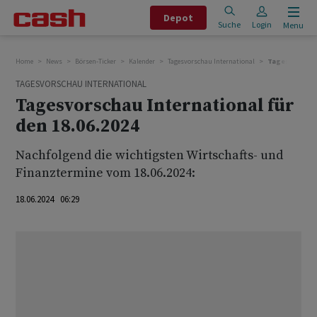
Depot
Suche
Login
Menu
Home
News
Börsen-Ticker
Kalender
Tagesvorschau International
Tagesvorschau 
TAGESVORSCHAU INTERNATIONAL
Tagesvorschau International für
den 18.06.2024
Nachfolgend die wichtigsten Wirtschafts- und
Finanztermine vom 18.06.2024:
18.06.2024 06:29