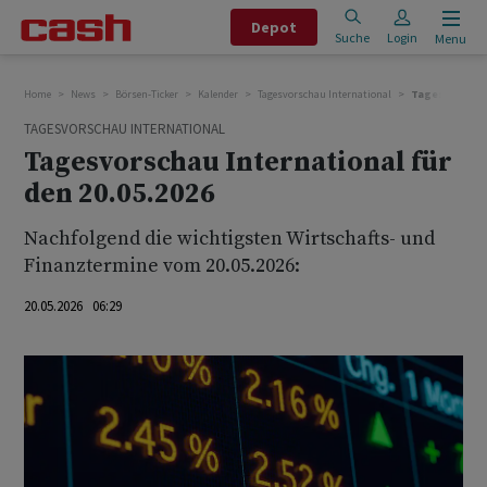
Depot
Suche
Login
Menu
Home
News
Börsen-Ticker
Kalender
Tagesvorschau International
Tagesvorschau 
TAGESVORSCHAU INTERNATIONAL
Tagesvorschau International für
den 20.05.2026
Nachfolgend die wichtigsten Wirtschafts- und
Finanztermine vom 20.05.2026:
20.05.2026 06:29