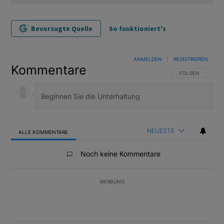
Bevorzugte Quelle
So funktioniert's
ANMELDEN
|
REGISTRIEREN
Kommentare
FOLGE DIESER U
FOLGEN
NEUESTE
ALLE KOMMENTARE
Alle Kommentare
Noch keine Kommentare
WERBUNG