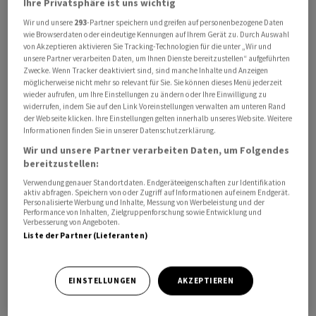
Ihre Privatsphäre ist uns wichtig
Wir und unsere
293
-Partner speichern und greifen auf personenbezogene Daten
wie Browserdaten oder eindeutige Kennungen auf Ihrem Gerät zu. Durch Auswahl
Termine Unternehmen

von Akzeptieren aktivieren Sie Tracking-Technologien für die unter „Wir und
      GBR British Land Company Jahreszahlen

unsere Partner verarbeiten Daten, um Ihnen Dienste bereitzustellen“ aufgeführten
Zwecke. Wenn Tracker deaktiviert sind, sind manche Inhalte und Anzeigen
      GBR Marks & Spencer Jahreszahlen

möglicherweise nicht mehr so relevant für Sie. Sie können dieses Menü jederzeit
      USA Hasbro Q1-Zahlen

wieder aufrufen, um Ihre Einstellungen zu ändern oder Ihre Einwilligung zu
widerrufen, indem Sie auf den Link Voreinstellungen verwalten am unteren Rand
      USA Analog Devices Q2-Zahlen

der Webseite klicken. Ihre Einstellungen gelten innerhalb unseres Website. Weitere
      USA Nvidia Q1-Zahlen

Informationen finden Sie in unserer Datenschutzerklärung.
      USA Target Q1-Zahlen

Wir und unsere Partner verarbeiten Daten, um Folgendes
bereitzustellen:
      USA Intuit Q3-Zahlen

Verwendung genauer Standortdaten. Endgeräteeigenschaften zur Identifikation
aktiv abfragen. Speichern von oder Zugriff auf Informationen auf einem Endgerät.
Termine Konjunktur

Personalisierte Werbung und Inhalte, Messung von Werbeleistung und der
Performance von Inhalten, Zielgruppenforschung sowie Entwicklung und
      GBR Verbraucherpreise 4/26

Verbesserung von Angeboten.
      DEU Erzeugerpreise 4/26

Liste der Partner (Lieferanten)
      EUR Verbraucherpreise 4/26 

      USA EIA-Ölbericht

EINSTELLUNGEN
AKZEPTIEREN
      USA FOMC Sitzungsprotokoll 29.4.26

-
