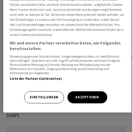
      USA Nvidia Corporation Q4-Zahlen

Partner verarbeiten Daten, um Ihnen Dienste bereitzustellen“ aufgeführten Zwecke.
Wenn Tracker deaktiviert sind, sind manche Inhalte und Anzeigen möglicherweise
nicht mehr so relevant für Sie. Sie können dieses Menü jederzeit wieder aufrufen, um
Termine Konjunktur

Ihre Einstellungen zu ändern oder Ihre Einwilligung zu widerrufen, indem Sie auf
den Link Voreinstellungen verwalten am unteren Rand der Webseite klicken. Ihre
      JPN Handelsbilanz 1/24

Einstellungen gelten innerhalb unseres Website. Weitere Informationen finden Sie in
      POL Einzelhandelsumsatz 1/24

unserer Datenschutzerklärung.
      EUR Verbrauchervertrauen 2/24 

Wir und unsere Partner verarbeiten Daten, um Folgendes
bereitzustellen:
      USA FOMC Sitzungsprotokoll 31.1.24

      LUX Urteil des EU-Gerichts zum Streit um die geschützte
Verwendung genauer Standortdaten. Endgeräteeigenschaften zur Identifikation
aktiv abfragen. Speichern von oder Zugriff auf Informationen auf einem Endgerät.
          Ursprungsbezeichnung «Halloumi»

Personalisierte Werbung und Inhalte, Messung von Werbeleistung und der
Performance von Inhalten, Zielgruppenforschung sowie Entwicklung und
Verbesserung von Angeboten.
Für Vollständigkeit und Richtigkeit kann keine Gewähr
Liste der Partner (Lieferanten)
übernommen werden.
EINSTELLUNGEN
AKZEPTIEREN
awp-robot/
(AWP)