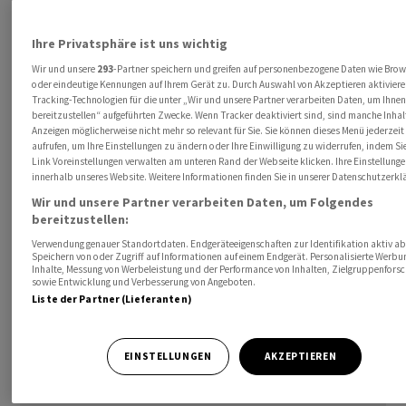
12:00 DEU: Bundesbank, Monatsbericht 8/23

Ihre Privatsphäre ist uns wichtig
- Sonstige Termine

Wir und unsere
293
-Partner speichern und greifen auf personenbezogene Daten wie Bro
18:00 DEU: Pk anlässlich des deutschsprachigen Finanzminis
oder eindeutige Kennungen auf Ihrem Gerät zu. Durch Auswahl von Akzeptieren aktiviere
Tracking-Technologien für die unter „Wir und unsere Partner verarbeiten Daten, um Ihnen
Corona-Impfschäden

bereitzustellen“ aufgeführten Zwecke. Wenn Tracker deaktiviert sind, sind manche Inha
Anzeigen möglicherweise nicht mehr so relevant für Sie. Sie können dieses Menü jederzeit
aufrufen, um Ihre Einstellungen zu ändern oder Ihre Einwilligung zu widerrufen, indem Si
Alle Angaben wurden mit grösster Sorgfalt recherchiert.
Link Voreinstellungen verwalten am unteren Rand der Webseite klicken. Ihre Einstellunge
Dennoch übernimmt die dpa-AFX
innerhalb unseres Website. Weitere Informationen finden Sie in unserer Datenschutzerkl
Wirtschaftsnachrichten GmbH keine Haftung für die
Wir und unsere Partner verarbeiten Daten, um Folgendes
Richtigkeit. Alle Zeitangaben erfolgen in MESZ./bwi
bereitzustellen:
Verwendung genauer Standortdaten. Endgeräteeigenschaften zur Identifikation aktiv ab
Speichern von oder Zugriff auf Informationen auf einem Endgerät. Personalisierte Werb
Inhalte, Messung von Werbeleistung und der Performance von Inhalten, Zielgruppenfors
sowie Entwicklung und Verbesserung von Angeboten.
Liste der Partner (Lieferanten)
EINSTELLUNGEN
AKZEPTIEREN