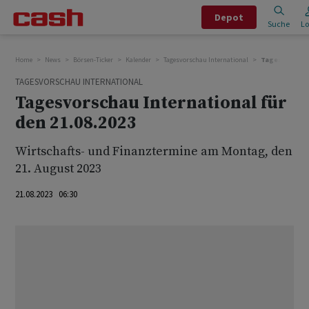
Depot
Suche
Lo
Home
News
Börsen-Ticker
Kalender
Tagesvorschau International
Tagesvorschau 
TAGESVORSCHAU INTERNATIONAL
Tagesvorschau International für
den 21.08.2023
Wirtschafts- und Finanztermine am Montag, den
21. August 2023
21.08.2023 06:30