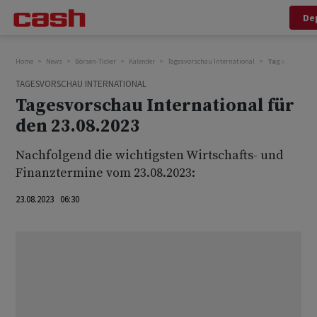
De
Home
News
Börsen-Ticker
Kalender
Tagesvorschau International
Tagesvorschau 
TAGESVORSCHAU INTERNATIONAL
Tagesvorschau International für
den 23.08.2023
Nachfolgend die wichtigsten Wirtschafts- und
Finanztermine vom 23.08.2023:
23.08.2023 06:30