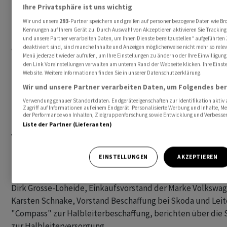
Ihre Privatsphäre ist uns wichtig
- Sonstige Termine

Wir und unsere
293
-Partner speichern und greifen auf personenbezogene Daten wie Br
10:00 DEU: Vorstellung Ergebnisse der DIHK-Ausbildungsumf
Kennungen auf Ihrem Gerät zu. Durch Auswahl von Akzeptieren aktivieren Sie Tracking-
Mehr als 14.000 Unternehmen aus allen Branchen und Regione
und unsere Partner verarbeiten Daten, um Ihnen Dienste bereitzustellen“ aufgeführte
diesem Jahr an der Ausbildungsumfrage der Deutsche Ind
deaktiviert sind, sind manche Inhalte und Anzeigen möglicherweise nicht mehr so releva
Menü jederzeit wieder aufrufen, um Ihre Einstellungen zu ändern oder Ihre Einwilligung
(DIHK) zur aktuellen Situation am Ausbildungsmarkt beteil
den Link Voreinstellungen verwalten am unteren Rand der Webseite klicken. Ihre Einste
Website. Weitere Informationen finden Sie in unserer Datenschutzerklärung.
13:15 USA: Pk zur Vorstellung des KI-Aktionsplans mit 

Wir und unsere Partner verarbeiten Daten, um Folgendes ber
Bundesforschungsministerin Bettina Stark-Watzinger (FDP)
Verwendung genauer Standortdaten. Endgeräteeigenschaften zur Identifikation aktiv 
Zugriff auf Informationen auf einem Endgerät. Personalisierte Werbung und Inhalte, 
der Performance von Inhalten, Zielgruppenforschung sowie Entwicklung und Verbesse
14:00 DEU: Gespräch Bundeskanzler Olaf Scholz mit der Vors
Liste der Partner (Lieferanten)
Verbraucherzentrale-Bundesverband, Ramona Pop und dem 
Stiftung Warentest, Hubertus Primus, Berlin

EINSTELLUNGEN
AKZEPTIEREN
16:30 DEU: Volkswagen-Pressegespräch zur Halbleiter-Strat
Dirk Grosse-Loheide, Einkaufsvorstand der Marke Volkswag
Karsten Schnake, Vorstand Beschaffung bei Skoda und Leite
"Compass" zur Halbleiterbeschaffung, berichten über die S
zur Halbleiterversorgung.
