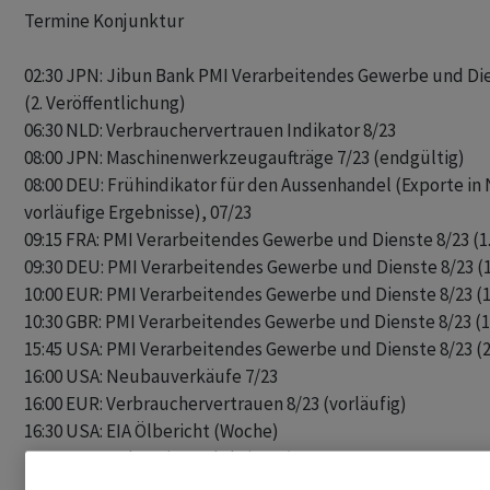
Termine Konjunktur

02:30 JPN: Jibun Bank PMI Verarbeitendes Gewerbe und Dien
(2. Veröffentlichung)

06:30 NLD: Verbrauchervertrauen Indikator 8/23

08:00 JPN: Maschinenwerkzeugaufträge 7/23 (endgültig)

08:00 DEU: Frühindikator für den Aussenhandel (Exporte in 
vorläufige Ergebnisse), 07/23

09:15 FRA: PMI Verarbeitendes Gewerbe und Dienste 8/23 (1.
09:30 DEU: PMI Verarbeitendes Gewerbe und Dienste 8/23 (1.
10:00 EUR: PMI Verarbeitendes Gewerbe und Dienste 8/23 (1.
10:30 GBR: PMI Verarbeitendes Gewerbe und Dienste 8/23 (1.
15:45 USA: PMI Verarbeitendes Gewerbe und Dienste 8/23 (2.
16:00 USA: Neubauverkäufe 7/23

16:00 EUR: Verbrauchervertrauen 8/23 (vorläufig)

16:30 USA: EIA Ölbericht (Woche)

18:00 RUS: Industrieproduktion 7/23
