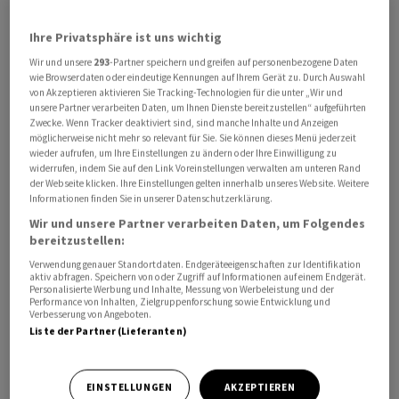
Ihre Privatsphäre ist uns wichtig
15.06. BFS: Produzenten- und Importpreisindex Mai

Wir und unsere
293
-Partner speichern und greifen auf personenbezogene Daten
       Seco: Konsumentenstimmungsindex Mai

wie Browserdaten oder eindeutige Kennungen auf Ihrem Gerät zu. Durch Auswahl
von Akzeptieren aktivieren Sie Tracking-Technologien für die unter „Wir und
       Matador: Erstnotiz an SIX

unsere Partner verarbeiten Daten, um Ihnen Dienste bereitzustellen“ aufgeführten
       BFS: Logiernächte Mai 

Zwecke. Wenn Tracker deaktiviert sind, sind manche Inhalte und Anzeigen
möglicherweise nicht mehr so relevant für Sie. Sie können dieses Menü jederzeit
       HBM: GV 

wieder aufrufen, um Ihre Einstellungen zu ändern oder Ihre Einwilligung zu
widerrufen, indem Sie auf den Link Voreinstellungen verwalten am unteren Rand
16.06. Sonova: GV

der Webseite klicken. Ihre Einstellungen gelten innerhalb unseres Website. Weitere
Informationen finden Sie in unserer Datenschutzerklärung.
Wir und unsere Partner verarbeiten Daten, um Folgendes
17.06. KOF Konjunkturprognose Sommer

bereitzustellen:
       Seco: Konjunkturprognosen Sommer

Verwendung genauer Standortdaten. Endgeräteeigenschaften zur Identifikation
       EPH: GV

aktiv abfragen. Speichern von oder Zugriff auf Informationen auf einem Endgerät.
Personalisierte Werbung und Inhalte, Messung von Werbeleistung und der
       Kuros: Capital Markets Day 

Performance von Inhalten, Zielgruppenforschung sowie Entwicklung und
Verbesserung von Angeboten.
Liste der Partner (Lieferanten)
18.06. BAZG: Aussenhandel/Uhrenexporte Mai

       BFS: Baupreisindex im April

       SNB: Geldpolitische Lagebeurteilung 

EINSTELLUNGEN
AKZEPTIEREN