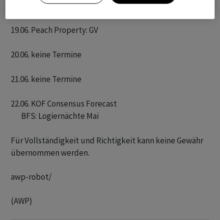
       IMD World Competitiveness Ranking 

19.06. Peach Property: GV

20.06. keine Termine

21.06. keine Termine

22.06. KOF Consensus Forecast

       BFS: Logiernächte Mai 

Für Vollständigkeit und Richtigkeit kann keine Gewähr
übernommen werden.
awp-robot/
(AWP)