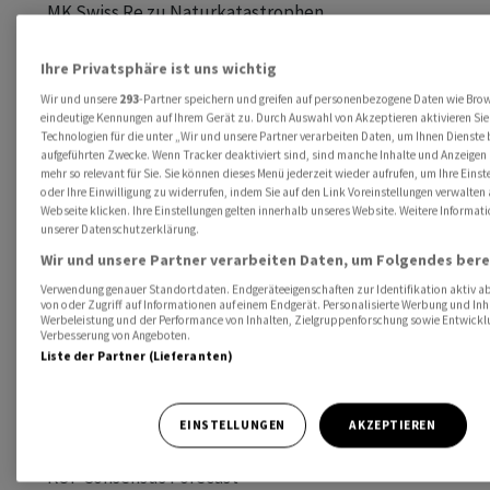
       MK Swiss Re zu Naturkatastrophen 

       ABB: GV 

       BB Biotech: GV 

Ihre Privatsphäre ist uns wichtig
       Givaudan: GV 

Wir und unsere
293
-Partner speichern und greifen auf personenbezogene Daten wie Bro
eindeutige Kennungen auf Ihrem Gerät zu. Durch Auswahl von Akzeptieren aktivieren Sie
       SwissBanking: Präsentation Studie zur Umsetzung ESG-
Technologien für die unter „Wir und unsere Partner verarbeiten Daten, um Ihnen Dienste 
aufgeführten Zwecke. Wenn Tracker deaktiviert sind, sind manche Inhalte und Anzeigen 
       Zehnder: GV 

mehr so relevant für Sie. Sie können dieses Menü jederzeit wieder aufrufen, um Ihre Eins
oder Ihre Einwilligung zu widerrufen, indem Sie auf den Link Voreinstellungen verwalte
Webseite klicken. Ihre Einstellungen gelten innerhalb unseres Website. Weitere Informati
20.03. Cham SP: Ergebnis 2025 

unserer Datenschutzerklärung.
       CFT: Ergebnis 2025 

Wir und unsere Partner verarbeiten Daten, um Folgendes bere
       EFG International: GV 

Verwendung genauer Standortdaten. Endgeräteeigenschaften zur Identifikation aktiv ab
von oder Zugriff auf Informationen auf einem Endgerät. Personalisierte Werbung und Inh
Werbeleistung und der Performance von Inhalten, Zielgruppenforschung sowie Entwickl
Verbesserung von Angeboten.
21.03. Hypi Lenzburg: GV 

Liste der Partner (Lieferanten)
22.03. keine Termine

EINSTELLUNGEN
AKZEPTIEREN
23.03. Metall Zug: Ergebnis 2025

       KOF Consensus Forecast
