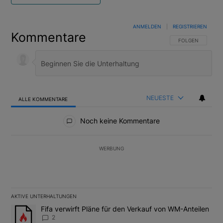
ANMELDEN
|
REGISTRIEREN
Kommentare
FOLGE DIESER U
FOLGEN
NEUESTE
ALLE KOMMENTARE
Alle Kommentare
Noch keine Kommentare
WERBUNG
AKTIVE UNTERHALTUNGEN
Das Folgende ist eine Liste der am meisten kommentierten Artikel
Ein Trendartikel mit dem Titel "Fifa verwirft Pläne für den Verk
Fifa verwirft Pläne für den Verkauf von WM-Anteilen
2