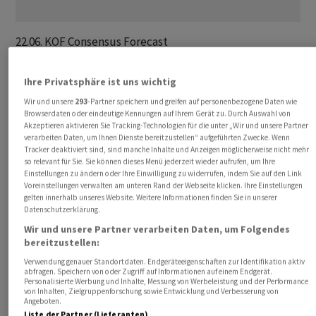
22.06. KOF Consensus Forecast

       BFS: Logiernächte Mai 

Ihre Privatsphäre ist uns wichtig
23.06. MK SGKB: Anlagetrends - Warum die Inflation nie weg 
Wir und unsere
293
-Partner speichern und greifen auf personenbezogene Daten wie
       SNB: Zahlungsbilanz Q1

Browserdaten oder eindeutige Kennungen auf Ihrem Gerät zu. Durch Auswahl von
Akzeptieren aktivieren Sie Tracking-Technologien für die unter „Wir und unsere Partner
       MK Ethos zu Generalversammlungen

verarbeiten Daten, um Ihnen Dienste bereitzustellen“ aufgeführten Zwecke. Wenn
       Zero Point Forum 

Tracker deaktiviert sind, sind manche Inhalte und Anzeigen möglicherweise nicht mehr
so relevant für Sie. Sie können dieses Menü jederzeit wieder aufrufen, um Ihre
       Swissmem: 19. Industrietag

Einstellungen zu ändern oder Ihre Einwilligung zu widerrufen, indem Sie auf den Link
Voreinstellungen verwalten am unteren Rand der Webseite klicken. Ihre Einstellungen
gelten innerhalb unseres Website. Weitere Informationen finden Sie in unserer
24.06. Klingelnberg: Ergebnis 2025/26 

Datenschutzerklärung.
       UBS-CFA Index Juni

Wir und unsere Partner verarbeiten Daten, um Folgendes
       UBS-Studie: Zu einem nachhaltigeren Vorsorgesystem 

bereitzustellen:
       KPMG-Studie «Clarity on Swiss Private Banks» 

Verwendung genauer Standortdaten. Endgeräteeigenschaften zur Identifikation aktiv
       Lastminute: GV 

abfragen. Speichern von oder Zugriff auf Informationen auf einem Endgerät.
Personalisierte Werbung und Inhalte, Messung von Werbeleistung und der Performance
von Inhalten, Zielgruppenforschung sowie Entwicklung und Verbesserung von
Angeboten.
25.06. Carlo Gavazzi: Ergebnis 2025/26 

Liste der Partner (Lieferanten)