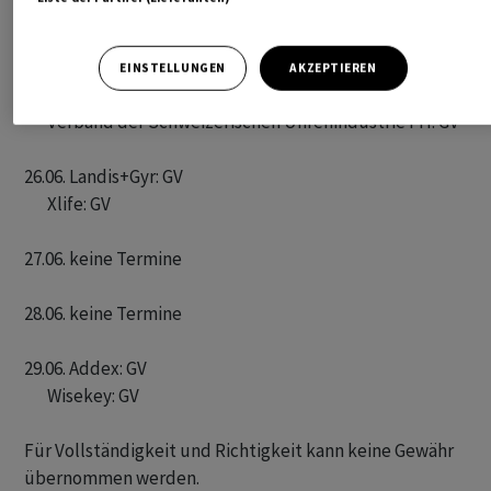
       Asut Swiss Telecommunication Summit 

       IWF: Konjunkturprognose und Länderexamen Schweiz 

       Lem: GV 

EINSTELLUNGEN
AKZEPTIEREN
       Mindmaze: GV

       Verband der Schweizerischen Uhrenindustrie FH: GV 

26.06. Landis+Gyr: GV 

       Xlife: GV 

27.06. keine Termine

28.06. keine Termine

29.06. Addex: GV 

       Wisekey: GV 

Für Vollständigkeit und Richtigkeit kann keine Gewähr
übernommen werden.