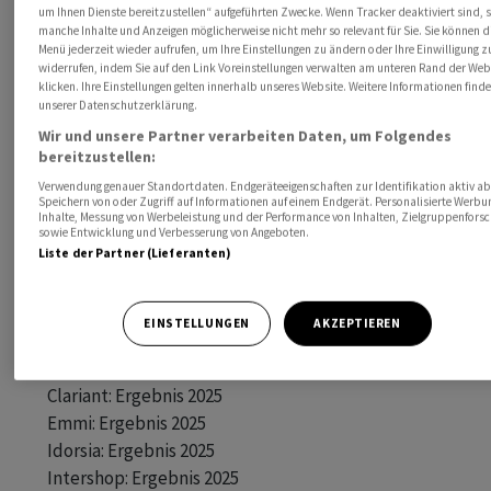
       BFS: Logiernächte Dezember/Gesamtjahr 2025 

um Ihnen Dienste bereitzustellen“ aufgeführten Zwecke. Wenn Tracker deaktiviert sind, 
manche Inhalte und Anzeigen möglicherweise nicht mehr so relevant für Sie. Sie können d
       Alcon: Conf. Call 2025

Menü jederzeit wieder aufrufen, um Ihre Einstellungen zu ändern oder Ihre Einwilligung z
       Messe FINANZ26 

widerrufen, indem Sie auf den Link Voreinstellungen verwalten am unteren Rand der Web
klicken. Ihre Einstellungen gelten innerhalb unseres Website. Weitere Informationen finde
       Schweiz Tourismus: Jahres-MK 

unserer Datenschutzerklärung.
       Temenos: Capital Markets Day 

Wir und unsere Partner verarbeiten Daten, um Folgendes
       Titlisbahnen: GV 

bereitzustellen:
Verwendung genauer Standortdaten. Endgeräteeigenschaften zur Identifikation aktiv ab
26.02. Bystronic: Ergebnis 2025 

Speichern von oder Zugriff auf Informationen auf einem Endgerät. Personalisierte Werb
Inhalte, Messung von Werbeleistung und der Performance von Inhalten, Zielgruppenfors
       Medmix: Ergebnis 2025 

sowie Entwicklung und Verbesserung von Angeboten.
Liste der Partner (Lieferanten)
       Sulzer: Ergebnis 2025 

       Feintool: Ergebnis 2025 

       Rieter: Ergebnis 2025 

EINSTELLUNGEN
AKZEPTIEREN
       Alpiq: Ergebnis 2025 

       Calida: Ergebnis 2025 

       Clariant: Ergebnis 2025 

       Emmi: Ergebnis 2025 

       Idorsia: Ergebnis 2025 

       Intershop: Ergebnis 2025 
