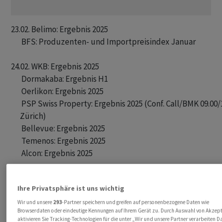
23.02. Belimo: Ergebnis 2025 

       BFS: Produzenten- und Importpreisindex Januar

24.02. WKB: Ergebnis 2025 

       Dormakaba: Ergebnis H1 

       Oerlikon: Ergebnis 2025 

       PSP Swiss Property: Ergebnis 2025 (Conf. Call/BMK 09.00/1
      Zürich)

       Bellevue: Ergebnis 2025 

       Temenos: Ergebnis 2025 

       Alcon: Ergebnis 2025 

25.02. Adecco: Ergebnis 2025 

Ihre Privatsphäre ist uns wichtig
       Georg Fischer: Ergebnis 2025 

       Sandoz: Ergebnis 2025 

Wir und unsere
293
-Partner speichern und greifen auf personenbezogene Daten wie
Browserdaten oder eindeutige Kennungen auf Ihrem Gerät zu. Durch Auswahl von Akzept
       UBS-CFA Index Februar

aktivieren Sie Tracking-Technologien für die unter „Wir und unsere Partner verarbeiten D